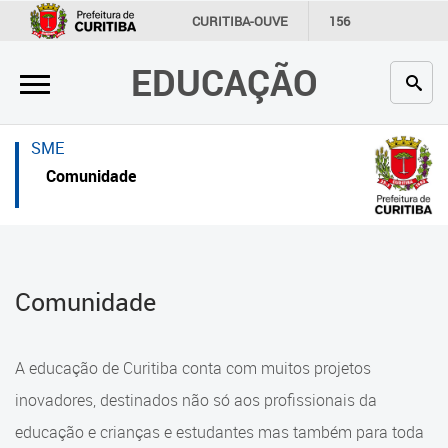
×
×
CURITIBA-OUVE
156
INFORMAÇÃO
SECRETARIAS
EDUCAÇÃO
Inicial
Inicial
Secretaria
Inicial
SME
Profissionais da educação
Secretaria
Comunidade
Crianças e estudantes
Links Úteis
Comunidade
Profissionais da educação
Comunidade
Contato
Crianças e estudantes
Links
Comunidade
A educação de Curitiba conta com muitos projetos
úteis
Contato
inovadores, destinados não só aos profissionais da
Portal da Prefeitura de Curitiba
educação e crianças e estudantes mas também para toda
Alimentação Escolar