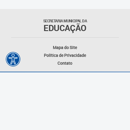
Matrículas
SECRETARIA MUNICIPAL DA
EDUCAÇÃO
Núcleo de Mídias Educacionais
Rede Municipal de Bibliotecas
Mapa do Site
Telegramática
Política de Privacidade
Contato
Transporte Escolar
Desenvolvido por: Instituto das Cidades
Inteligentes