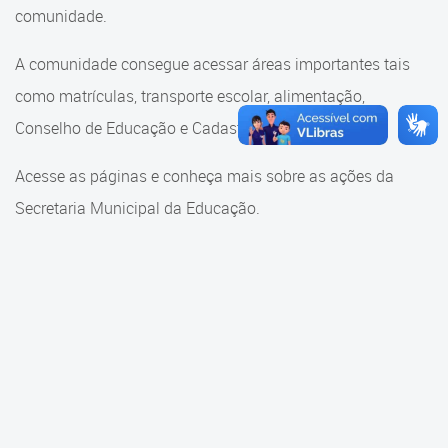
Cadastramento Escolar
comunidade.
Cadastramento Escolar
Cadastro Online
A comunidade consegue acessar áreas importantes tais
Comunidade Escola
como matrículas, transporte escolar, alimentação,
Portal ICS Instituto Curitiba de
Saúde
Conselho de Educação e Cadastramento Escolar.
Conselho Municipal de
Educação
Portal Aprendere
Acesse as páginas e conheça mais sobre as ações da
Consulta ao acervo
Secretaria Municipal da Educação.
Portal do Servidor
Credenciamento
Educação e Cultura
Faróis do Saber e Inovação
Histórico e Transferência
Escolar
Mama Nenê