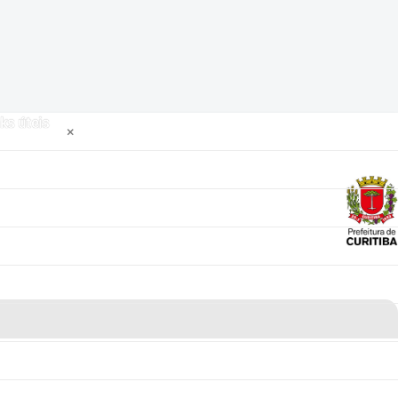
ks úteis
×