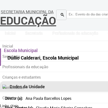
SECRETARIA MUNICIPAL DA
EDUCAÇÃO
Inicial
Secretaria
Profissionais da educação
Inicial
Escola Municipal
Secretaria
Duílio Calderari, Escola Municipal
Profissionais da educação
Crianças e estudantes
Dados da Unidade
Comunidade
Contato
Diretor (a):
Ana Paula Barcellos Lopes
Links úteis