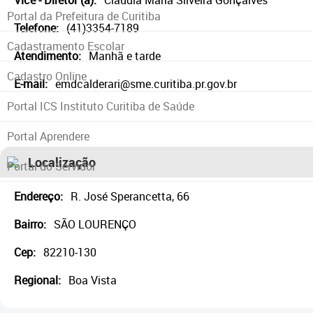
Vice - Diretor (a):
Claudia Maria Silveira Gonçalves
Portal da Prefeitura de Curitiba
Telefone:
(41)3354-7189
Cadastramento Escolar
Atendimento:
Manhã e tarde
Cadastro Online
E-mail:
emdcalderari@sme.curitiba.pr.gov.br
Portal ICS Instituto Curitiba de Saúde
Portal Aprendere
Localização
Portal do Servidor
Endereço:
R. José Sperancetta, 66
Bairro:
SÃO LOURENÇO
Cep:
82210-130
Regional:
Boa Vista