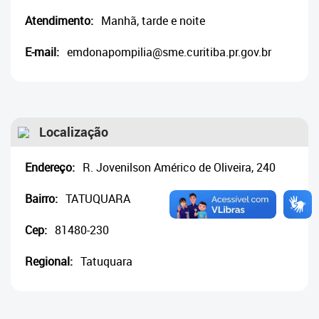
Cadastramento Escolar
Atendimento:
Manhã, tarde e noite
Cadastro Online
E-mail:
emdonapompilia@sme.curitiba.pr.gov.br
Portal ICS Instituto Curitiba de
Saúde
Portal Aprendere
Localização
Portal do Servidor
Endereço:
R. Jovenilson Américo de Oliveira, 240
Bairro:
TATUQUARA
Cep:
81480-230
Regional:
Tatuquara