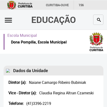
×
CURITIBA-OUVE
156
INFORMAÇÃO
SECRETARIAS
EDUCAÇÃO
Inicial
Secretaria
Escola Municipal
Profissionais da educação
Dona Pompília, Escola Municipal
Crianças e estudantes
Comunidade
Dados da Unidade
Contato
Diretor (a):
Naiane Camargo Ribeiro Bubiniak
Links
úteis
Vice - Diretor (a):
Claudia Regina Altran Czarneski
Portal da Prefeitura de Curitiba
Telefone:
(41)3396-2219