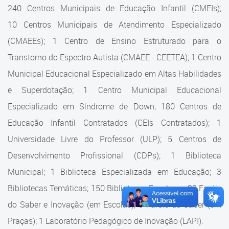
Cadastramento Escolar
240 Centros Municipais de Educação Infantil (CMEIs);
Estrutura da Secretaria
10 Centros Municipais de Atendimento Especializado
Cadastro Online
(CMAEEs); 1 Centro de Ensino Estruturado para o
Superintendência Executiva
Portal ICS Instituto Curitiba de
Transtorno do Espectro Autista (CMAEE - CEETEA); 1 Centro
Saúde
Superintendência Executiva
Municipal Educacional Especializado em Altas Habilidades
Portal Aprendere
Departamento de Logística
e Superdotação; 1 Centro Municipal Educacional
Especializado em Síndrome de Down; 180 Centros de
Portal do Servidor
Departamento de Logística
Educação Infantil Contratados (CEIs Contratados); 1
Gerência de Almoxarifado
Universidade Livre do Professor (ULP); 5 Centros de
Desenvolvimento Profissional (CDPs); 1 Biblioteca
Gerência de Aquisição e
Gestão Contratual de
Municipal; 1 Biblioteca Especializada em Educação; 3
Serviços
Bibliotecas Temáticas; 150 Bibliotecas Escolares; 32 Faróis
do Saber e Inovação (em Escolas); 9 Faróis do Saber (em
Gerência de Contratos
Praças); 1 Laboratório Pedagógico de Inovação (LAPI).
Gerência de Limpeza e