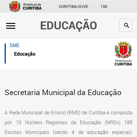
×
×
CURITIBA-OUVE
156
INFORMAÇÃO
SECRETARIAS
EDUCAÇÃO
Inicial
Inicial
Secretaria
Inicial
SME
Profissionais da educação
Secretaria
Educação
Crianças e estudantes
Links Úteis
Comunidade
Profissionais da educação
Secretaria Municipal da Educação
Contato
Crianças e estudantes
Links
Comunidade
A Rede Municipal de Ensino (RME) de Curitiba é composta
úteis
Contato
por: 10 Núcleos Regionais da Educação (NREs); 188
Portal da Prefeitura de Curitiba
Escolas Municipais (sendo 4 de educação especial);
Estrutura da Secretaria