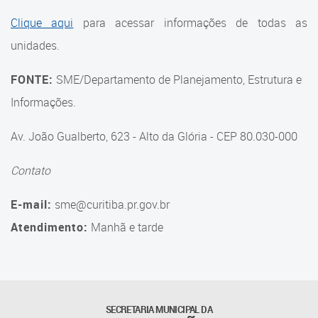
Suporte aos Contratos
Clique aqui
para acessar informações de todas as
unidades.
Gerência de Segurança
Monitorada
FONTE:
SME/Departamento de Planejamento, Estrutura e
Gerência de Transporte
Informações.
Escolar e Frota SME
Av. João Gualberto, 623 - Alto da Glória - CEP 80.030-000
Gerência de Transporte para
a Educação Especial - SITES
Contato
Gerência de Informação e
E-mail:
sme@curitiba.pr.gov.br
Tecnologia
Atendimento:
Manhã e tarde
Coordenadoria de
Alimentação Escolar
Fale Conosco
SECRETARIA MUNICIPAL DA