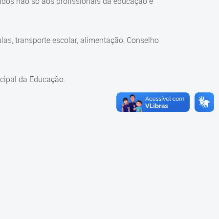
ados não só aos profissionais da educação e
as, transporte escolar, alimentação, Conselho
cipal da Educação.