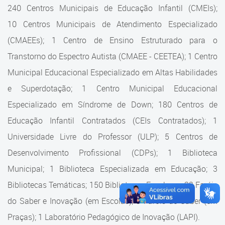
Cadastramento Escolar
240 Centros Municipais de Educação Infantil (CMEIs);
Estrutura da Secretaria
10 Centros Municipais de Atendimento Especializado
Cadastro Online
(CMAEEs); 1 Centro de Ensino Estruturado para o
Superintendência Executiva
Portal ICS Instituto Curitiba de
Transtorno do Espectro Autista (CMAEE - CEETEA); 1 Centro
Saúde
Superintendência Executiva
Municipal Educacional Especializado em Altas Habilidades
Portal Aprendere
Departamento de Logística
e Superdotação; 1 Centro Municipal Educacional
Especializado em Síndrome de Down; 180 Centros de
Portal do Servidor
Departamento de Logística
Educação Infantil Contratados (CEIs Contratados); 1
Gerência de Almoxarifado
Universidade Livre do Professor (ULP); 5 Centros de
Desenvolvimento Profissional (CDPs); 1 Biblioteca
Gerência de Aquisição e
Gestão Contratual de
Municipal; 1 Biblioteca Especializada em Educação; 3
Serviços
Bibliotecas Temáticas; 150 Bibliotecas Escolares; 32 Faróis
do Saber e Inovação (em Escolas); 9 Faróis do Saber (em
Gerência de Contratos
Praças); 1 Laboratório Pedagógico de Inovação (LAPI).
Gerência de Limpeza e