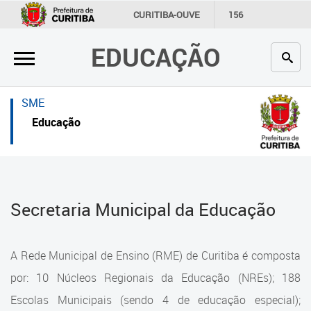
×
×
CURITIBA-OUVE
156
INFORMAÇÃO
SECRETARIAS
EDUCAÇÃO
Inicial
Inicial
Secretaria
Inicial
SME
Profissionais da educação
Secretaria
Educação
Crianças e estudantes
Links Úteis
Comunidade
Profissionais da educação
Secretaria Municipal da Educação
Contato
Crianças e estudantes
Links
Comunidade
A Rede Municipal de Ensino (RME) de Curitiba é composta
úteis
Contato
por: 10 Núcleos Regionais da Educação (NREs); 188
Portal da Prefeitura de Curitiba
Escolas Municipais (sendo 4 de educação especial);
Estrutura da Secretaria