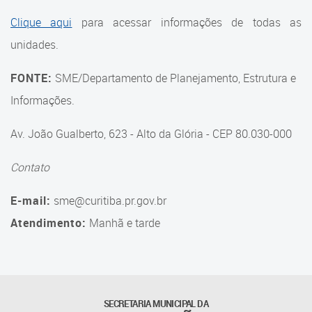
Suporte aos Contratos
Clique aqui
para acessar informações de todas as
unidades.
Gerência de Segurança
Monitorada
FONTE:
SME/Departamento de Planejamento, Estrutura e
Gerência de Transporte
Informações.
Escolar e Frota SME
Av. João Gualberto, 623 - Alto da Glória - CEP 80.030-000
Gerência de Transporte para
a Educação Especial - SITES
Contato
Gerência de Informação e
E-mail:
sme@curitiba.pr.gov.br
Tecnologia
Atendimento:
Manhã e tarde
Coordenadoria de
Alimentação Escolar
Fale Conosco
SECRETARIA MUNICIPAL DA