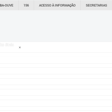
IBA-OUVE
156
ACESSO À
INFORMAÇÃO
SECRETARIAS
ks úteis
×