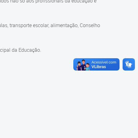
ados não só aos profissionais da educação e
as, transporte escolar, alimentação, Conselho
cipal da Educação.