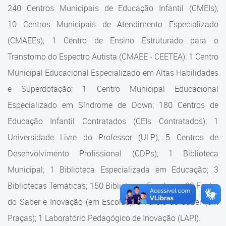
Cadastramento Escolar
240 Centros Municipais de Educação Infantil (CMEIs);
Estrutura da Secretaria
10 Centros Municipais de Atendimento Especializado
Cadastro Online
(CMAEEs); 1 Centro de Ensino Estruturado para o
Superintendência Executiva
Portal ICS Instituto Curitiba de
Transtorno do Espectro Autista (CMAEE - CEETEA); 1 Centro
Saúde
Superintendência Executiva
Municipal Educacional Especializado em Altas Habilidades
Portal Aprendere
Departamento de Logística
e Superdotação; 1 Centro Municipal Educacional
Especializado em Síndrome de Down; 180 Centros de
Portal do Servidor
Departamento de Logística
Educação Infantil Contratados (CEIs Contratados); 1
Gerência de Almoxarifado
Universidade Livre do Professor (ULP); 5 Centros de
Desenvolvimento Profissional (CDPs); 1 Biblioteca
Gerência de Aquisição e
Gestão Contratual de
Municipal; 1 Biblioteca Especializada em Educação; 3
Serviços
Bibliotecas Temáticas; 150 Bibliotecas Escolares; 32 Faróis
do Saber e Inovação (em Escolas); 9 Faróis do Saber (em
Gerência de Contratos
Praças); 1 Laboratório Pedagógico de Inovação (LAPI).
Gerência de Limpeza e