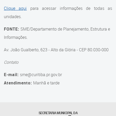
Suporte aos Contratos
Clique aqui
para acessar informações de todas as
unidades.
Gerência de Segurança
Monitorada
FONTE:
SME/Departamento de Planejamento, Estrutura e
Gerência de Transporte
Informações.
Escolar e Frota SME
Av. João Gualberto, 623 - Alto da Glória - CEP 80.030-000
Gerência de Transporte para
a Educação Especial - SITES
Contato
Gerência de Informação e
E-mail:
sme@curitiba.pr.gov.br
Tecnologia
Atendimento:
Manhã e tarde
Coordenadoria de
Alimentação Escolar
Fale Conosco
SECRETARIA MUNICIPAL DA