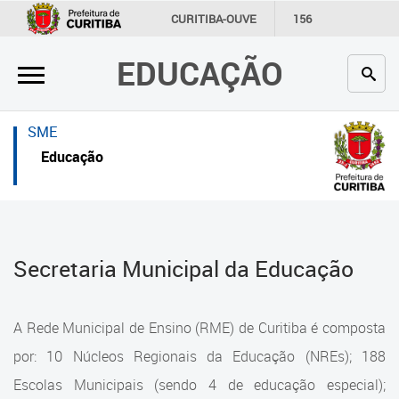
×
×
CURITIBA-OUVE
156
INFORMAÇÃO
SECRETARIAS
EDUCAÇÃO
Inicial
Inicial
Secretaria
Inicial
SME
Profissionais da educação
Secretaria
Educação
Crianças e estudantes
Links Úteis
Comunidade
Profissionais da educação
Secretaria Municipal da Educação
Contato
Crianças e estudantes
Links
Comunidade
A Rede Municipal de Ensino (RME) de Curitiba é composta
úteis
Contato
por: 10 Núcleos Regionais da Educação (NREs); 188
Portal da Prefeitura de Curitiba
Escolas Municipais (sendo 4 de educação especial);
Estrutura da Secretaria