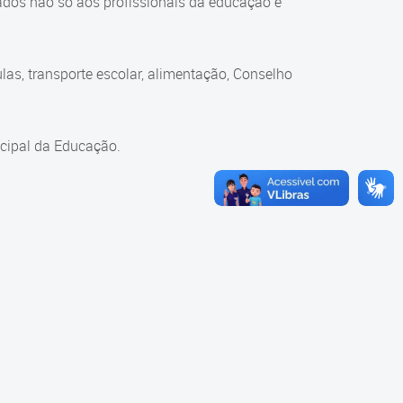
ados não só aos profissionais da educação e
as, transporte escolar, alimentação, Conselho
cipal da Educação.