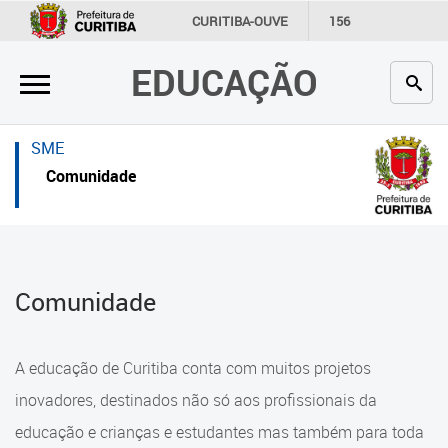
×
×
CURITIBA-OUVE
156
INFORMAÇÃO
SECRETARIAS
EDUCAÇÃO
Inicial
Inicial
Secretaria
Inicial
SME
Profissionais da educação
Secretaria
Comunidade
Crianças e estudantes
Links Úteis
Comunidade
Profissionais da educação
Comunidade
Contato
Crianças e estudantes
Links
Comunidade
A educação de Curitiba conta com muitos projetos
úteis
Contato
inovadores, destinados não só aos profissionais da
Portal da Prefeitura de Curitiba
educação e crianças e estudantes mas também para toda
Alimentação Escolar