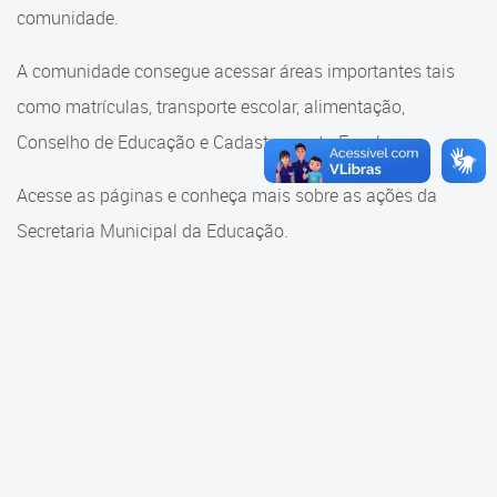
Cadastramento Escolar
comunidade.
Cadastramento Escolar
Cadastro Online
A comunidade consegue acessar áreas importantes tais
Comunidade Escola
como matrículas, transporte escolar, alimentação,
Portal ICS Instituto Curitiba de
Saúde
Conselho de Educação e Cadastramento Escolar.
Conselho Municipal de
Educação
Portal Aprendere
Acesse as páginas e conheça mais sobre as ações da
Consulta ao acervo
Secretaria Municipal da Educação.
Portal do Servidor
Credenciamento
Educação e Cultura
Faróis do Saber e Inovação
Histórico e Transferência
Escolar
Mama Nenê