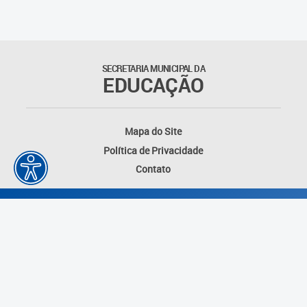
Matrículas
Núcleo de Mídias Educacionais
SECRETARIA MUNICIPAL DA
EDUCAÇÃO
Rede Municipal de Bibliotecas
Telegramática
Mapa do Site
Política de Privacidade
Transporte Escolar
Contato
Desenvolvido por: Instituto das Cidades