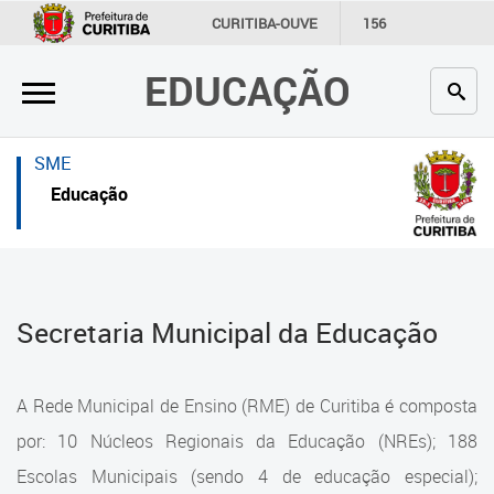
×
×
CURITIBA-OUVE
156
INFORMAÇÃO
SECRETARIAS
EDUCAÇÃO
Inicial
Inicial
Secretaria
Inicial
SME
Profissionais da educação
Secretaria
Educação
Crianças e estudantes
Links Úteis
Comunidade
Profissionais da educação
Secretaria Municipal da Educação
Contato
Crianças e estudantes
Links
Comunidade
A Rede Municipal de Ensino (RME) de Curitiba é composta
úteis
Contato
por: 10 Núcleos Regionais da Educação (NREs); 188
Portal da Prefeitura de Curitiba
Escolas Municipais (sendo 4 de educação especial);
Estrutura da Secretaria