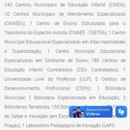
Cadastramento Escolar
240 Centros Municipais de Educação Infantil (CMEIs);
Estrutura da Secretaria
10 Centros Municipais de Atendimento Especializado
Cadastro Online
(CMAEEs); 1 Centro de Ensino Estruturado para o
Superintendência Executiva
Portal ICS Instituto Curitiba de
Transtorno do Espectro Autista (CMAEE - CEETEA); 1 Centro
Saúde
Superintendência Executiva
Municipal Educacional Especializado em Altas Habilidades
Portal Aprendere
Departamento de Logística
e Superdotação; 1 Centro Municipal Educacional
Especializado em Síndrome de Down; 180 Centros de
Portal do Servidor
Departamento de Logística
Educação Infantil Contratados (CEIs Contratados); 1
Gerência de Almoxarifado
Universidade Livre do Professor (ULP); 5 Centros de
Desenvolvimento Profissional (CDPs); 1 Biblioteca
Gerência de Aquisição e
Gestão Contratual de
Municipal; 1 Biblioteca Especializada em Educação; 3
Serviços
Bibliotecas Temáticas; 150 Bibliotecas Escolares; 32 Faróis
do Saber e Inovação (em Escolas); 9 Faróis do Saber (em
Gerência de Contratos
Praças); 1 Laboratório Pedagógico de Inovação (LAPI).
Gerência de Limpeza e