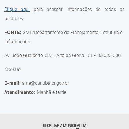
Suporte aos Contratos
Clique aqui
para acessar informações de todas as
unidades.
Gerência de Segurança
Monitorada
FONTE:
SME/Departamento de Planejamento, Estrutura e
Gerência de Transporte
Informações.
Escolar e Frota SME
Av. João Gualberto, 623 - Alto da Glória - CEP 80.030-000
Gerência de Transporte para
a Educação Especial - SITES
Contato
Gerência de Informação e
E-mail:
sme@curitiba.pr.gov.br
Tecnologia
Atendimento:
Manhã e tarde
Coordenadoria de
Alimentação Escolar
Fale Conosco
SECRETARIA MUNICIPAL DA