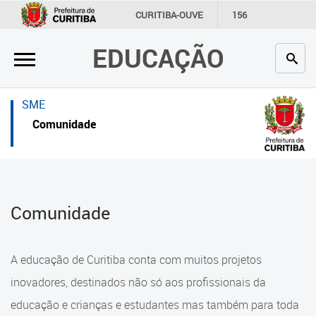
×
×
CURITIBA-OUVE
156
INFORMAÇÃO
SECRETARIAS
EDUCAÇÃO
Inicial
Inicial
Secretaria
Inicial
SME
Profissionais da educação
Secretaria
Comunidade
Crianças e estudantes
Links Úteis
Comunidade
Profissionais da educação
Comunidade
Contato
Crianças e estudantes
Links
Comunidade
A educação de Curitiba conta com muitos projetos
úteis
Contato
inovadores, destinados não só aos profissionais da
Portal da Prefeitura de Curitiba
educação e crianças e estudantes mas também para toda
Alimentação Escolar