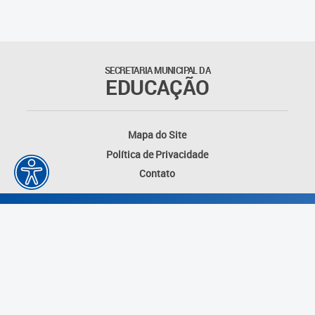
Matrículas
Núcleo de Mídias Educacionais
SECRETARIA MUNICIPAL DA
EDUCAÇÃO
Rede Municipal de Bibliotecas
Telegramática
Mapa do Site
Política de Privacidade
Transporte Escolar
Contato
Desenvolvido por: Instituto das Cidades