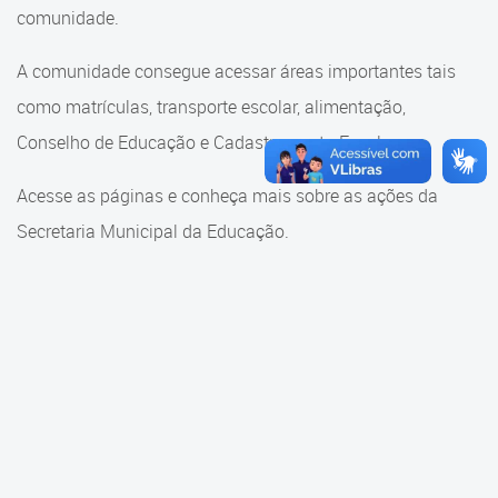
Cadastramento Escolar
comunidade.
Cadastramento Escolar
Cadastro Online
A comunidade consegue acessar áreas importantes tais
Comunidade Escola
como matrículas, transporte escolar, alimentação,
Portal ICS Instituto Curitiba de
Saúde
Conselho de Educação e Cadastramento Escolar.
Conselho Municipal de
Educação
Portal Aprendere
Acesse as páginas e conheça mais sobre as ações da
Consulta ao acervo
Secretaria Municipal da Educação.
Portal do Servidor
Credenciamento
Educação e Cultura
Faróis do Saber e Inovação
Histórico e Transferência
Escolar
Mama Nenê