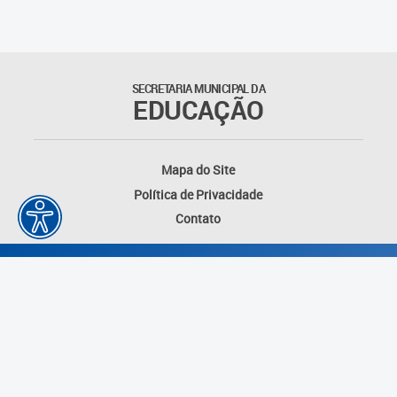
Matrículas
Núcleo de Mídias Educacionais
SECRETARIA MUNICIPAL DA
EDUCAÇÃO
Rede Municipal de Bibliotecas
Telegramática
Mapa do Site
Política de Privacidade
Transporte Escolar
Contato
Desenvolvido por: Instituto das Cidades