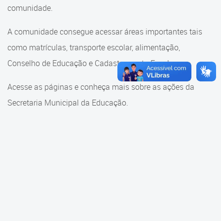
Cadastramento Escolar
comunidade.
Cadastramento Escolar
Cadastro Online
A comunidade consegue acessar áreas importantes tais
Comunidade Escola
como matrículas, transporte escolar, alimentação,
Portal ICS Instituto Curitiba de
Saúde
Conselho de Educação e Cadastramento Escolar.
Conselho Municipal de
Educação
Portal Aprendere
Acesse as páginas e conheça mais sobre as ações da
Consulta ao acervo
Secretaria Municipal da Educação.
Portal do Servidor
Credenciamento
Educação e Cultura
Faróis do Saber e Inovação
Histórico e Transferência
Escolar
Mama Nenê