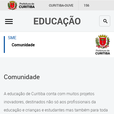
×
×
CURITIBA-OUVE
156
INFORMAÇÃO
SECRETARIAS
EDUCAÇÃO
Inicial
Inicial
Secretaria
Inicial
SME
Profissionais da educação
Secretaria
Comunidade
Crianças e estudantes
Links Úteis
Comunidade
Profissionais da educação
Comunidade
Contato
Crianças e estudantes
Links
Comunidade
A educação de Curitiba conta com muitos projetos
úteis
Contato
inovadores, destinados não só aos profissionais da
Portal da Prefeitura de Curitiba
educação e crianças e estudantes mas também para toda
Alimentação Escolar