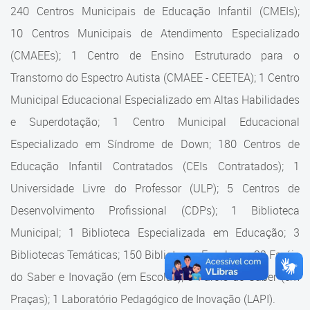
Cadastramento Escolar
240 Centros Municipais de Educação Infantil (CMEIs);
Estrutura da Secretaria
10 Centros Municipais de Atendimento Especializado
Cadastro Online
(CMAEEs); 1 Centro de Ensino Estruturado para o
Superintendência Executiva
Portal ICS Instituto Curitiba de
Transtorno do Espectro Autista (CMAEE - CEETEA); 1 Centro
Saúde
Superintendência Executiva
Municipal Educacional Especializado em Altas Habilidades
Portal Aprendere
Departamento de Logística
e Superdotação; 1 Centro Municipal Educacional
Especializado em Síndrome de Down; 180 Centros de
Portal do Servidor
Departamento de Logística
Educação Infantil Contratados (CEIs Contratados); 1
Gerência de Almoxarifado
Universidade Livre do Professor (ULP); 5 Centros de
Desenvolvimento Profissional (CDPs); 1 Biblioteca
Gerência de Aquisição e
Gestão Contratual de
Municipal; 1 Biblioteca Especializada em Educação; 3
Serviços
Bibliotecas Temáticas; 150 Bibliotecas Escolares; 32 Faróis
do Saber e Inovação (em Escolas); 9 Faróis do Saber (em
Gerência de Contratos
Praças); 1 Laboratório Pedagógico de Inovação (LAPI).
Gerência de Limpeza e