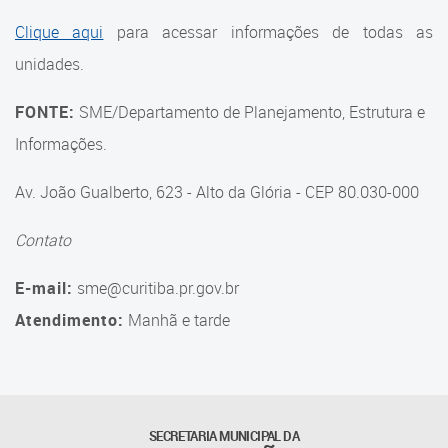
Suporte aos Contratos
Clique aqui
para acessar informações de todas as
unidades.
Gerência de Segurança
Monitorada
FONTE:
SME/Departamento de Planejamento, Estrutura e
Gerência de Transporte
Informações.
Escolar e Frota SME
Av. João Gualberto, 623 - Alto da Glória - CEP 80.030-000
Gerência de Transporte para
a Educação Especial - SITES
Contato
Gerência de Informação e
E-mail:
sme@curitiba.pr.gov.br
Tecnologia
Atendimento:
Manhã e tarde
Coordenadoria de
Alimentação Escolar
Fale Conosco
SECRETARIA MUNICIPAL DA