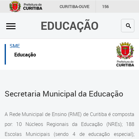
×
×
CURITIBA-OUVE
156
INFORMAÇÃO
SECRETARIAS
EDUCAÇÃO
Inicial
Inicial
Secretaria
Inicial
SME
Profissionais da educação
Secretaria
Educação
Crianças e estudantes
Links Úteis
Comunidade
Profissionais da educação
Secretaria Municipal da Educação
Contato
Crianças e estudantes
Links
Comunidade
A Rede Municipal de Ensino (RME) de Curitiba é composta
úteis
Contato
por: 10 Núcleos Regionais da Educação (NREs); 188
Portal da Prefeitura de Curitiba
Escolas Municipais (sendo 4 de educação especial);
Estrutura da Secretaria