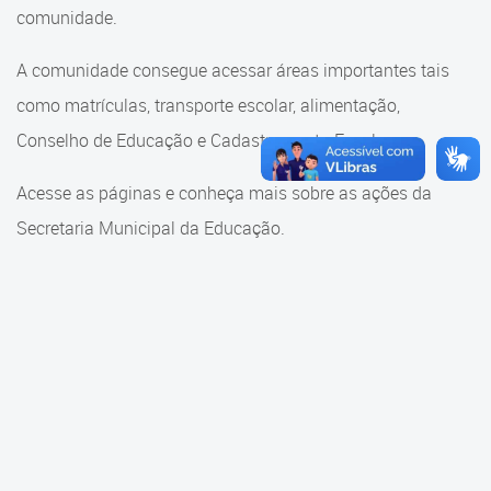
Cadastramento Escolar
comunidade.
Cadastramento Escolar
Cadastro Online
A comunidade consegue acessar áreas importantes tais
Comunidade Escola
como matrículas, transporte escolar, alimentação,
Portal ICS Instituto Curitiba de
Saúde
Conselho de Educação e Cadastramento Escolar.
Conselho Municipal de
Educação
Portal Aprendere
Acesse as páginas e conheça mais sobre as ações da
Consulta ao acervo
Secretaria Municipal da Educação.
Portal do Servidor
Credenciamento
Educação e Cultura
Faróis do Saber e Inovação
Histórico e Transferência
Escolar
Mama Nenê