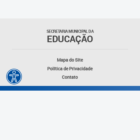
Matrículas
Núcleo de Mídias Educacionais
SECRETARIA MUNICIPAL DA
EDUCAÇÃO
Rede Municipal de Bibliotecas
Telegramática
Mapa do Site
Política de Privacidade
Transporte Escolar
Contato
Desenvolvido por: Instituto das Cidades