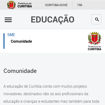
×
×
CURITIBA-OUVE
156
INFORMAÇÃO
SECRETARIAS
EDUCAÇÃO
Inicial
Inicial
Secretaria
Inicial
SME
Profissionais da educação
Secretaria
Comunidade
Crianças e estudantes
Links Úteis
Comunidade
Profissionais da educação
Comunidade
Contato
Crianças e estudantes
Links
Comunidade
A educação de Curitiba conta com muitos projetos
úteis
Contato
inovadores, destinados não só aos profissionais da
Portal da Prefeitura de Curitiba
educação e crianças e estudantes mas também para toda
Alimentação Escolar