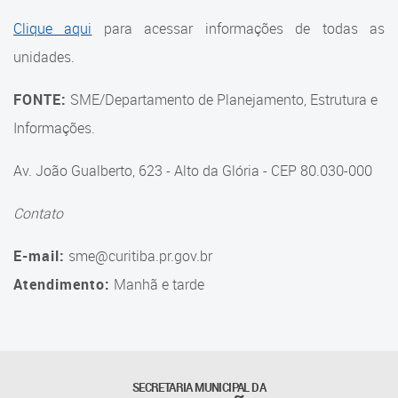
Suporte aos Contratos
Clique aqui
para acessar informações de todas as
unidades.
Gerência de Segurança
Monitorada
FONTE:
SME/Departamento de Planejamento, Estrutura e
Gerência de Transporte
Informações.
Escolar e Frota SME
Av. João Gualberto, 623 - Alto da Glória - CEP 80.030-000
Gerência de Transporte para
a Educação Especial - SITES
Contato
Gerência de Informação e
E-mail:
sme@curitiba.pr.gov.br
Tecnologia
Atendimento:
Manhã e tarde
Coordenadoria de
Alimentação Escolar
Fale Conosco
SECRETARIA MUNICIPAL DA