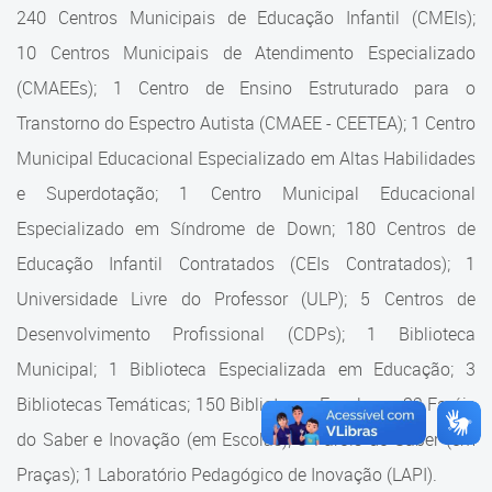
Cadastramento Escolar
240 Centros Municipais de Educação Infantil (CMEIs);
Estrutura da Secretaria
10 Centros Municipais de Atendimento Especializado
Cadastro Online
(CMAEEs); 1 Centro de Ensino Estruturado para o
Superintendência Executiva
Portal ICS Instituto Curitiba de
Transtorno do Espectro Autista (CMAEE - CEETEA); 1 Centro
Saúde
Superintendência Executiva
Municipal Educacional Especializado em Altas Habilidades
Portal Aprendere
Departamento de Logística
e Superdotação; 1 Centro Municipal Educacional
Especializado em Síndrome de Down; 180 Centros de
Portal do Servidor
Departamento de Logística
Educação Infantil Contratados (CEIs Contratados); 1
Gerência de Almoxarifado
Universidade Livre do Professor (ULP); 5 Centros de
Desenvolvimento Profissional (CDPs); 1 Biblioteca
Gerência de Aquisição e
Gestão Contratual de
Municipal; 1 Biblioteca Especializada em Educação; 3
Serviços
Bibliotecas Temáticas; 150 Bibliotecas Escolares; 32 Faróis
do Saber e Inovação (em Escolas); 9 Faróis do Saber (em
Gerência de Contratos
Praças); 1 Laboratório Pedagógico de Inovação (LAPI).
Gerência de Limpeza e