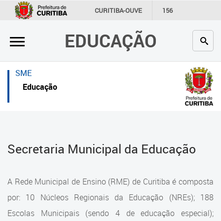
×
×
CURITIBA-OUVE
156
INFORMAÇÃO
SECRETARIAS
EDUCAÇÃO
Inicial
Inicial
Secretaria
Inicial
SME
Profissionais da educação
Secretaria
Educação
Crianças e estudantes
Links Úteis
Comunidade
Profissionais da educação
Secretaria Municipal da Educação
Contato
Crianças e estudantes
Links
Comunidade
A Rede Municipal de Ensino (RME) de Curitiba é composta
úteis
Contato
por: 10 Núcleos Regionais da Educação (NREs); 188
Portal da Prefeitura de Curitiba
Escolas Municipais (sendo 4 de educação especial);
Estrutura da Secretaria