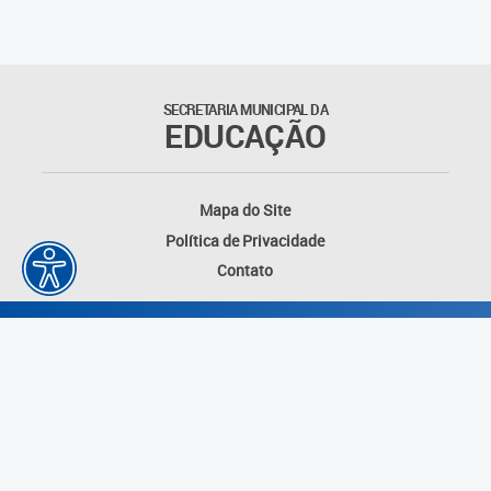
Outros documentos
Coordenadoria de Ensino
SECRETARIA MUNICIPAL DA
Fundamental
EDUCAÇÃO
Gerência de Currículo
Mapa do Site
Gerência de Educação de
Política de Privacidade
Jovens e Adultos
Contato
Gerência de Educação
Integral
Gerência de Gestão
Escolar
Núcleo de Mídias Educacionais
Desenvolvido por: Instituto das Cidades