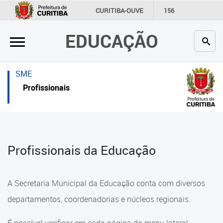
×
×
CURITIBA-OUVE
156
INFORMAÇÃO
SECRETARIAS
EDUCAÇÃO
Inicial
Inicial
Secretaria
Inicial
SME
Profissionais da educação
Secretaria
Profissionais
Crianças e estudantes
Links Úteis
Comunidade
Profissionais da educação
Profissionais da Educação
Contato
Crianças e estudantes
Links
Comunidade
A Secretaria Municipal da Educação conta com diversos
úteis
Contato
departamentos, coordenadorias e núcleos regionais.
Portal da Prefeitura de Curitiba
Comunidade Escola