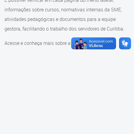
É possível verificar em cada página do menu lateral,
Cadastramento Escolar
informações sobre cursos, normativas internas da SME,
Consulta ao acervo
Cadastro Online
atividades pedagógicas e documentos para a equipe
Educação e Cultura
gestora, facilitando o trabalho dos servidores de Curitiba.
Portal ICS Instituto Curitiba de
Saúde
Faróis do Saber e Inovação
Acesse e conheça mais sobre a SME.
Portal Aprendere
Linhas do Conhecimento
Portal do Servidor
Materiais e referenciais
Coordenadoria de Educação
Infantil
Cadernos Pedagógicos
Parâmetros de Qualidade
Currículo da Educação
Infantil