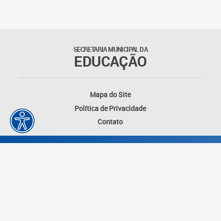
Matrículas
Núcleo de Mídias Educacionais
SECRETARIA MUNICIPAL DA
EDUCAÇÃO
Rede Municipal de Bibliotecas
Telegramática
Mapa do Site
Política de Privacidade
Transporte Escolar
Contato
Desenvolvido por: Instituto das Cidades