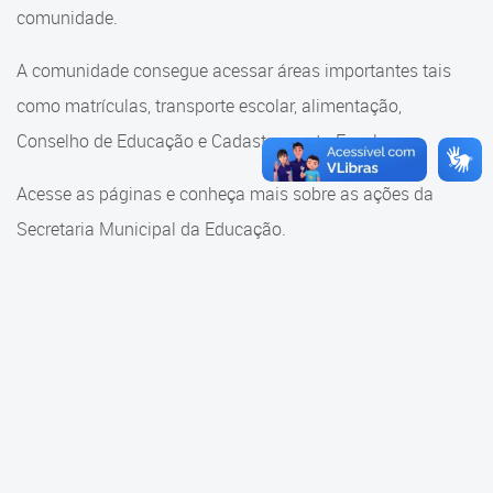
Cadastramento Escolar
comunidade.
Cadastramento Escolar
Cadastro Online
A comunidade consegue acessar áreas importantes tais
Comunidade Escola
como matrículas, transporte escolar, alimentação,
Portal ICS Instituto Curitiba de
Saúde
Conselho de Educação e Cadastramento Escolar.
Conselho Municipal de
Educação
Portal Aprendere
Acesse as páginas e conheça mais sobre as ações da
Consulta ao acervo
Secretaria Municipal da Educação.
Portal do Servidor
Credenciamento
Educação e Cultura
Faróis do Saber e Inovação
Histórico e Transferência
Escolar
Mama Nenê