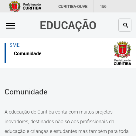
×
×
CURITIBA-OUVE
156
INFORMAÇÃO
SECRETARIAS
EDUCAÇÃO
Inicial
Inicial
Secretaria
Inicial
SME
Profissionais da educação
Secretaria
Comunidade
Crianças e estudantes
Links Úteis
Comunidade
Profissionais da educação
Comunidade
Contato
Crianças e estudantes
Links
Comunidade
A educação de Curitiba conta com muitos projetos
úteis
Contato
inovadores, destinados não só aos profissionais da
Portal da Prefeitura de Curitiba
educação e crianças e estudantes mas também para toda
Alimentação Escolar