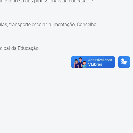
ados não só aos profissionais da educação e
as, transporte escolar, alimentação, Conselho
cipal da Educação.