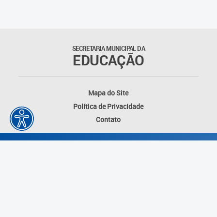
Matrículas
Núcleo de Mídias Educacionais
SECRETARIA MUNICIPAL DA
EDUCAÇÃO
Rede Municipal de Bibliotecas
Telegramática
Mapa do Site
Política de Privacidade
Transporte Escolar
Contato
Desenvolvido por: Instituto das Cidades