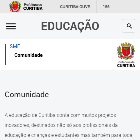
×
×
CURITIBA-OUVE
156
INFORMAÇÃO
SECRETARIAS
EDUCAÇÃO
Inicial
Inicial
Secretaria
Inicial
SME
Profissionais da educação
Secretaria
Comunidade
Crianças e estudantes
Links Úteis
Comunidade
Profissionais da educação
Comunidade
Contato
Crianças e estudantes
Links
Comunidade
A educação de Curitiba conta com muitos projetos
úteis
Contato
inovadores, destinados não só aos profissionais da
Portal da Prefeitura de Curitiba
educação e crianças e estudantes mas também para toda
Alimentação Escolar