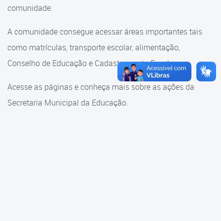
Cadastramento Escolar
comunidade.
Cadastramento Escolar
Cadastro Online
A comunidade consegue acessar áreas importantes tais
Comunidade Escola
como matrículas, transporte escolar, alimentação,
Portal ICS Instituto Curitiba de
Saúde
Conselho de Educação e Cadastramento Escolar.
Conselho Municipal de
Educação
Portal Aprendere
Acesse as páginas e conheça mais sobre as ações da
Consulta ao acervo
Secretaria Municipal da Educação.
Portal do Servidor
Credenciamento
Educação e Cultura
Faróis do Saber e Inovação
Histórico e Transferência
Escolar
Mama Nenê