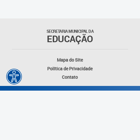
Outros documentos
Coordenadoria de Ensino
SECRETARIA MUNICIPAL DA
Fundamental
EDUCAÇÃO
Gerência de Currículo
Mapa do Site
Gerência de Educação de
Política de Privacidade
Jovens e Adultos
Contato
Gerência de Educação
Integral
Gerência de Gestão
Escolar
Núcleo de Mídias Educacionais
Desenvolvido por: Instituto das Cidades