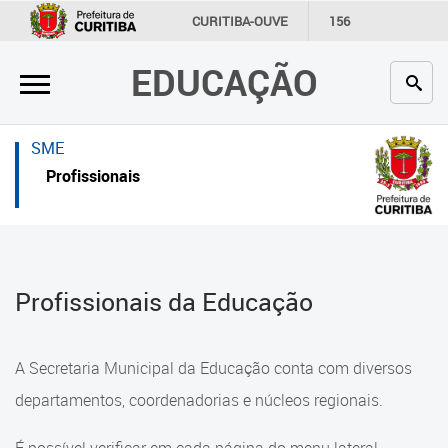
×
×
CURITIBA-OUVE
156
INFORMAÇÃO
SECRETARIAS
EDUCAÇÃO
Inicial
Inicial
Secretaria
Inicial
SME
Profissionais da educação
Secretaria
Profissionais
Crianças e estudantes
Links Úteis
Comunidade
Profissionais da educação
Profissionais da Educação
Contato
Crianças e estudantes
Links
Comunidade
A Secretaria Municipal da Educação conta com diversos
úteis
Contato
departamentos, coordenadorias e núcleos regionais.
Portal da Prefeitura de Curitiba
Comunidade Escola