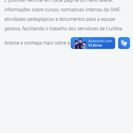
É possível verificar em cada página do menu lateral,
Cadastramento Escolar
informações sobre cursos, normativas internas da SME,
Consulta ao acervo
Cadastro Online
atividades pedagógicas e documentos para a equipe
Educação e Cultura
gestora, facilitando o trabalho dos servidores de Curitiba.
Portal ICS Instituto Curitiba de
Saúde
Faróis do Saber e Inovação
Acesse e conheça mais sobre a SME.
Portal Aprendere
Linhas do Conhecimento
Portal do Servidor
Materiais e referenciais
Coordenadoria de Educação
Infantil
Cadernos Pedagógicos
Parâmetros de Qualidade
Currículo da Educação
Infantil