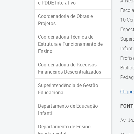
A Red
e PDDE Interativo
Escol
Coordenadoria de Obras e
10 Cen
Projetos
Espec
Coordenadoria Técnica de
Super
Estrutura e Funcionamento de
Infant
Ensino
Profis
Coordenadoria de Recursos
Biblio
Financeiros Descentralizados
Pedagó
Superintendência de Gestão
Clique
Educacional
Departamento de Educação
FONT
Infantil
Av. Jo
Departamento de Ensino
Fundamental