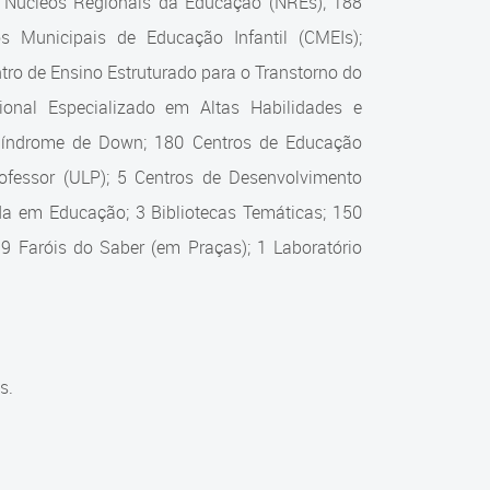
0 Núcleos Regionais da Educação (NREs); 188
s Municipais de Educação Infantil (CMEIs);
ro de Ensino Estruturado para o Transtorno do
onal Especializado em Altas Habilidades e
 Síndrome de Down; 180 Centros de Educação
Professor (ULP); 5 Centros de Desenvolvimento
zada em Educação; 3 Bibliotecas Temáticas; 150
 9 Faróis do Saber (em Praças); 1 Laboratório
s.