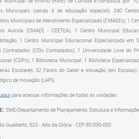
e Municipal de Ensino (RME) de Curitiba é composta por: 1
as Municipais (sendo 4 de educação especial); 240 Centro
tros Municipais de Atendimento Especializado (CMAEEs); 1 Cent
tro Autista (CMAEE - CEETEA); 1 Centro Municipal Educaci
dotação; 1 Centro Municipal Educacional Especializado em
il Contratados (CEIs Contratados); 1 Universidade Livre do 
sional (CDPs); 1 Biblioteca Municipal; 1 Biblioteca Especiali
tecas Escolares; 32 Faróis do Saber e Inovação (em Escolas);
gico de Inovação (LAPI).
 aqui
para acessar informações de todas as unidades.
E:
SME/Departamento de Planejamento, Estrutura e Informaçõe
ão Gualberto, 623 - Alto da Glória - CEP 80.030-000