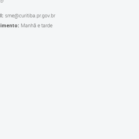
to
l:
sme@curitiba.pr.gov.br
imento:
Manhã e tarde