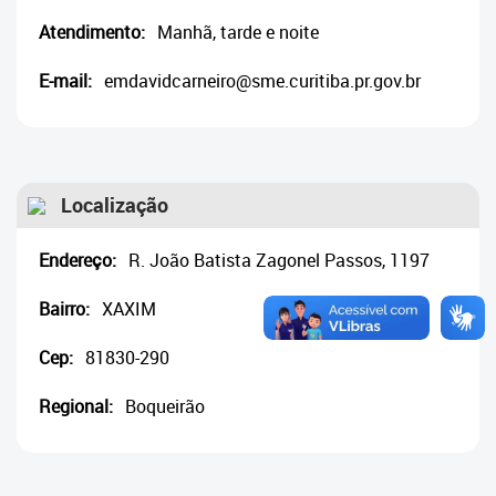
Cadastramento Escolar
Atendimento:
Manhã, tarde e noite
Cadastro Online
E-mail:
emdavidcarneiro@sme.curitiba.pr.gov.br
Portal ICS Instituto Curitiba de
Saúde
Portal Aprendere
Localização
Portal do Servidor
Endereço:
R. João Batista Zagonel Passos, 1197
Bairro:
XAXIM
Cep:
81830-290
Regional:
Boqueirão