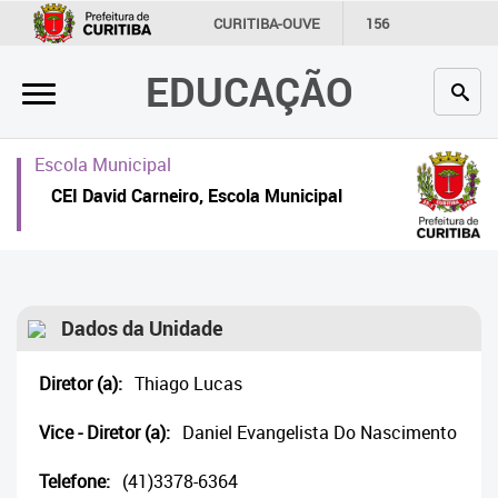
×
CURITIBA-OUVE
156
INFORMAÇÃO
SECRETARIAS
EDUCAÇÃO
Inicial
Secretaria
Escola Municipal
Profissionais da educação
CEI David Carneiro, Escola Municipal
Crianças e estudantes
Comunidade
Dados da Unidade
Contato
Diretor (a):
Thiago Lucas
Links
úteis
Vice - Diretor (a):
Daniel Evangelista Do Nascimento
Portal da Prefeitura de Curitiba
Telefone:
(41)3378-6364