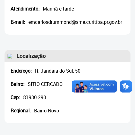
Cadastramento Escolar
Atendimento:
Manhã e tarde
Cadastro Online
E-mail:
emcarlosdrummond@sme.curitiba.pr.gov.br
Portal ICS Instituto Curitiba de
Saúde
Portal Aprendere
Localização
Portal do Servidor
Endereço:
R. Jandaia do Sul, 50
Bairro:
SÍTIO CERCADO
Cep:
81930-290
Regional:
Bairro Novo