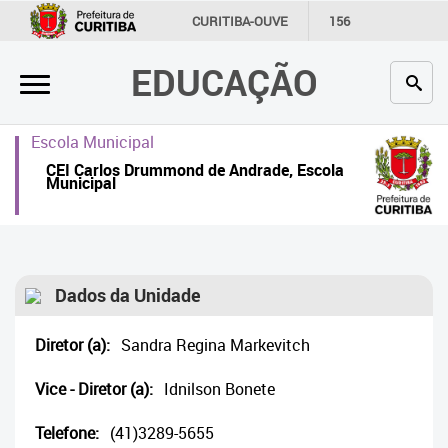
×
CURITIBA-OUVE
156
INFORMAÇÃO
SECRETARIAS
EDUCAÇÃO
Inicial
Secretaria
Escola Municipal
CEI Carlos Drummond de Andrade, Escola
Profissionais da educação
Municipal
Crianças e estudantes
Comunidade
Dados da Unidade
Contato
Diretor (a):
Sandra Regina Markevitch
Links
úteis
Vice - Diretor (a):
Idnilson Bonete
Portal da Prefeitura de Curitiba
Telefone:
(41)3289-5655