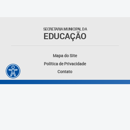
Outros documentos
Coordenadoria de Ensino
SECRETARIA MUNICIPAL DA
Fundamental
EDUCAÇÃO
Gerência de Currículo
Mapa do Site
Gerência de Educação de
Política de Privacidade
Jovens e Adultos
Contato
Gerência de Educação
Integral
Gerência de Gestão
Escolar
Núcleo de Mídias Educacionais
Desenvolvido por: Instituto das Cidades