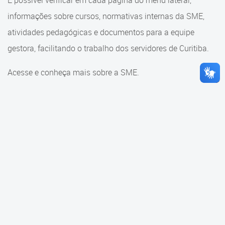
É possível verificar em cada página do menu lateral,
Cadastramento Escolar
informações sobre cursos, normativas internas da SME,
Consulta ao acervo
Cadastro Online
atividades pedagógicas e documentos para a equipe
Educação e Cultura
gestora, facilitando o trabalho dos servidores de Curitiba.
Portal ICS Instituto Curitiba de
Saúde
Faróis do Saber e Inovação
Acesse e conheça mais sobre a SME.
Portal Aprendere
Linhas do Conhecimento
Portal do Servidor
Materiais e referenciais
Coordenadoria de Educação
Infantil
Cadernos Pedagógicos
Parâmetros de Qualidade
Currículo da Educação
Infantil