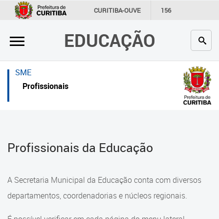
×
×
CURITIBA-OUVE
156
INFORMAÇÃO
SECRETARIAS
EDUCAÇÃO
Inicial
Inicial
Secretaria
Inicial
SME
Profissionais da educação
Secretaria
Profissionais
Crianças e estudantes
Links Úteis
Comunidade
Profissionais da educação
Profissionais da Educação
Contato
Crianças e estudantes
Links
Comunidade
A Secretaria Municipal da Educação conta com diversos
úteis
Contato
departamentos, coordenadorias e núcleos regionais.
Portal da Prefeitura de Curitiba
Comunidade Escola