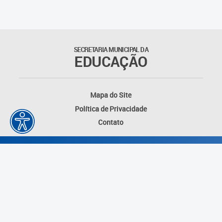
Matrículas
Núcleo de Mídias Educacionais
SECRETARIA MUNICIPAL DA
EDUCAÇÃO
Rede Municipal de Bibliotecas
Telegramática
Mapa do Site
Política de Privacidade
Transporte Escolar
Contato
Desenvolvido por: Instituto das Cidades