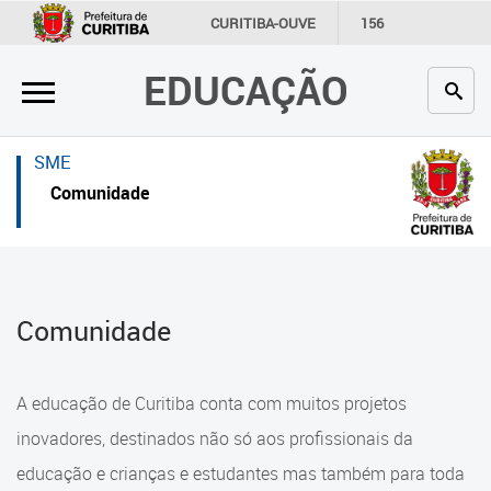
×
×
CURITIBA-OUVE
156
INFORMAÇÃO
SECRETARIAS
EDUCAÇÃO
Inicial
Inicial
Secretaria
Inicial
SME
Profissionais da educação
Secretaria
Comunidade
Crianças e estudantes
Links Úteis
Comunidade
Profissionais da educação
Comunidade
Contato
Crianças e estudantes
Links
Comunidade
A educação de Curitiba conta com muitos projetos
úteis
Contato
inovadores, destinados não só aos profissionais da
Portal da Prefeitura de Curitiba
educação e crianças e estudantes mas também para toda
Alimentação Escolar