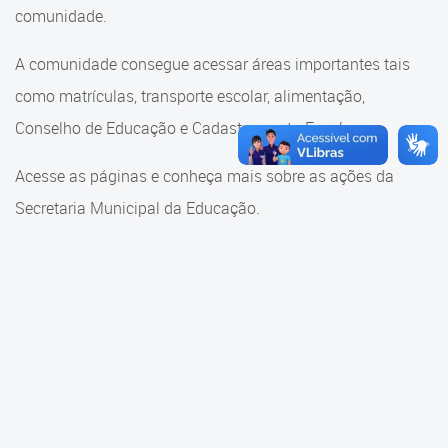
Cadastramento Escolar
comunidade.
Cadastramento Escolar
Cadastro Online
A comunidade consegue acessar áreas importantes tais
Comunidade Escola
como matrículas, transporte escolar, alimentação,
Portal ICS Instituto Curitiba de
Saúde
Conselho de Educação e Cadastramento Escolar.
Conselho Municipal de
Educação
Portal Aprendere
Acesse as páginas e conheça mais sobre as ações da
Consulta ao acervo
Secretaria Municipal da Educação.
Portal do Servidor
Credenciamento
Educação e Cultura
Faróis do Saber e Inovação
Histórico e Transferência
Escolar
Mama Nenê