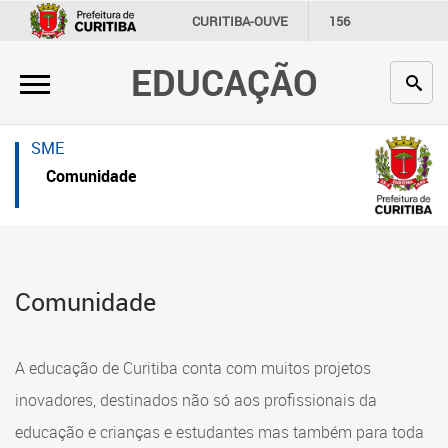
×
×
CURITIBA-OUVE
156
INFORMAÇÃO
SECRETARIAS
EDUCAÇÃO
Inicial
Inicial
Secretaria
Inicial
SME
Profissionais da educação
Secretaria
Comunidade
Crianças e estudantes
Links Úteis
Comunidade
Profissionais da educação
Comunidade
Contato
Crianças e estudantes
Links
Comunidade
A educação de Curitiba conta com muitos projetos
úteis
Contato
inovadores, destinados não só aos profissionais da
Portal da Prefeitura de Curitiba
educação e crianças e estudantes mas também para toda
Alimentação Escolar