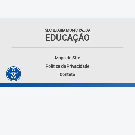
Matrículas
Núcleo de Mídias Educacionais
SECRETARIA MUNICIPAL DA
EDUCAÇÃO
Rede Municipal de Bibliotecas
Telegramática
Mapa do Site
Política de Privacidade
Transporte Escolar
Contato
Desenvolvido por: Instituto das Cidades