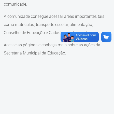
Cadastramento Escolar
comunidade.
Cadastramento Escolar
Cadastro Online
A comunidade consegue acessar áreas importantes tais
Comunidade Escola
como matrículas, transporte escolar, alimentação,
Portal ICS Instituto Curitiba de
Saúde
Conselho de Educação e Cadastramento Escolar.
Conselho Municipal de
Educação
Portal Aprendere
Acesse as páginas e conheça mais sobre as ações da
Consulta ao acervo
Secretaria Municipal da Educação.
Portal do Servidor
Credenciamento
Educação e Cultura
Faróis do Saber e Inovação
Histórico e Transferência
Escolar
Mama Nenê