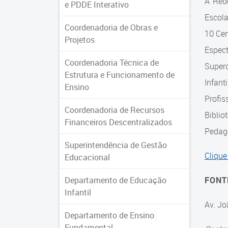
A Red
e PDDE Interativo
Escol
Coordenadoria de Obras e
10 Cen
Projetos
Espec
Coordenadoria Técnica de
Super
Estrutura e Funcionamento de
Infant
Ensino
Profis
Coordenadoria de Recursos
Biblio
Financeiros Descentralizados
Pedagó
Superintendência de Gestão
Clique
Educacional
Departamento de Educação
FONT
Infantil
Av. Jo
Departamento de Ensino
Fundamental