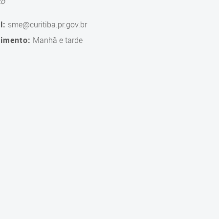
to
l:
sme@curitiba.pr.gov.br
imento:
Manhã e tarde