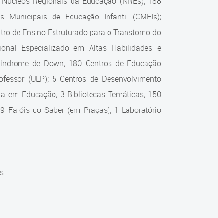
0 Núcleos Regionais da Educação (NREs); 188
s Municipais de Educação Infantil (CMEIs);
ro de Ensino Estruturado para o Transtorno do
onal Especializado em Altas Habilidades e
 Síndrome de Down; 180 Centros de Educação
Professor (ULP); 5 Centros de Desenvolvimento
zada em Educação; 3 Bibliotecas Temáticas; 150
 9 Faróis do Saber (em Praças); 1 Laboratório
s.