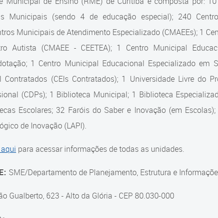
e Municipal de Ensino (RME) de Curitiba é composta por: 1
as Municipais (sendo 4 de educação especial); 240 Centro
tros Municipais de Atendimento Especializado (CMAEEs); 1 Cent
tro Autista (CMAEE - CEETEA); 1 Centro Municipal Educaci
dotação; 1 Centro Municipal Educacional Especializado em
il Contratados (CEIs Contratados); 1 Universidade Livre do 
sional (CDPs); 1 Biblioteca Municipal; 1 Biblioteca Especiali
tecas Escolares; 32 Faróis do Saber e Inovação (em Escolas);
gico de Inovação (LAPI).
 aqui
para acessar informações de todas as unidades.
E:
SME/Departamento de Planejamento, Estrutura e Informaçõe
ão Gualberto, 623 - Alto da Glória - CEP 80.030-000