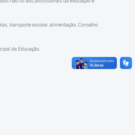
ados não só aos profissionais da educação e
as, transporte escolar, alimentação, Conselho
cipal da Educação.