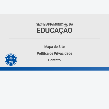
Outros documentos
Coordenadoria de Ensino
SECRETARIA MUNICIPAL DA
Fundamental
EDUCAÇÃO
Gerência de Currículo
Mapa do Site
Gerência de Educação de
Política de Privacidade
Jovens e Adultos
Contato
Gerência de Educação
Integral
Gerência de Gestão
Escolar
Núcleo de Mídias Educacionais
Desenvolvido por: Instituto das Cidades