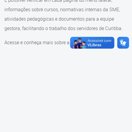
É possível verificar em cada página do menu lateral,
Cadastramento Escolar
informações sobre cursos, normativas internas da SME,
Consulta ao acervo
Cadastro Online
atividades pedagógicas e documentos para a equipe
Educação e Cultura
gestora, facilitando o trabalho dos servidores de Curitiba.
Portal ICS Instituto Curitiba de
Saúde
Faróis do Saber e Inovação
Acesse e conheça mais sobre a SME.
Portal Aprendere
Linhas do Conhecimento
Portal do Servidor
Materiais e referenciais
Coordenadoria de Educação
Infantil
Cadernos Pedagógicos
Parâmetros de Qualidade
Currículo da Educação
Infantil