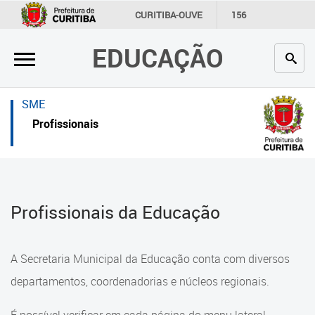
×
×
CURITIBA-OUVE
156
INFORMAÇÃO
SECRETARIAS
EDUCAÇÃO
Inicial
Inicial
Secretaria
Inicial
SME
Profissionais da educação
Secretaria
Profissionais
Crianças e estudantes
Links Úteis
Comunidade
Profissionais da educação
Profissionais da Educação
Contato
Crianças e estudantes
Links
Comunidade
A Secretaria Municipal da Educação conta com diversos
úteis
Contato
departamentos, coordenadorias e núcleos regionais.
Portal da Prefeitura de Curitiba
Comunidade Escola