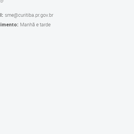
to
l:
sme@curitiba.pr.gov.br
imento:
Manhã e tarde