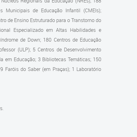
0 Núcleos Regionais da Educação (NREs); 188
s Municipais de Educação Infantil (CMEIs);
ro de Ensino Estruturado para o Transtorno do
onal Especializado em Altas Habilidades e
 Síndrome de Down; 180 Centros de Educação
Professor (ULP); 5 Centros de Desenvolvimento
zada em Educação; 3 Bibliotecas Temáticas; 150
 9 Faróis do Saber (em Praças); 1 Laboratório
s.