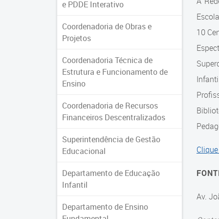
A Red
e PDDE Interativo
Escol
Coordenadoria de Obras e
10 Cen
Projetos
Espec
Coordenadoria Técnica de
Super
Estrutura e Funcionamento de
Infant
Ensino
Profis
Coordenadoria de Recursos
Biblio
Financeiros Descentralizados
Pedagó
Superintendência de Gestão
Clique
Educacional
Departamento de Educação
FONT
Infantil
Av. Jo
Departamento de Ensino
Fundamental