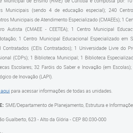
e Municipal de Ensino (RME) de Curitiba é composta por: 1
as Municipais (sendo 4 de educação especial); 240 Centro
tros Municipais de Atendimento Especializado (CMAEEs); 1 Cent
tro Autista (CMAEE - CEETEA); 1 Centro Municipal Educaci
dotação; 1 Centro Municipal Educacional Especializado em
il Contratados (CEIs Contratados); 1 Universidade Livre do 
sional (CDPs); 1 Biblioteca Municipal; 1 Biblioteca Especiali
tecas Escolares; 32 Faróis do Saber e Inovação (em Escolas);
gico de Inovação (LAPI).
 aqui
para acessar informações de todas as unidades.
E:
SME/Departamento de Planejamento, Estrutura e Informaçõe
ão Gualberto, 623 - Alto da Glória - CEP 80.030-000