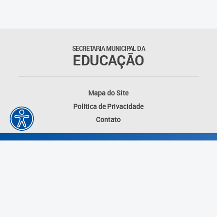
Outros documentos
Coordenadoria de Ensino
SECRETARIA MUNICIPAL DA
Fundamental
EDUCAÇÃO
Gerência de Currículo
Mapa do Site
Gerência de Educação de
Política de Privacidade
Jovens e Adultos
Contato
Gerência de Educação
Integral
Gerência de Gestão
Escolar
Núcleo de Mídias Educacionais
Desenvolvido por: Instituto das Cidades