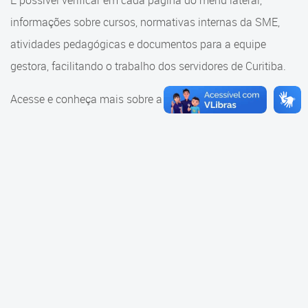
É possível verificar em cada página do menu lateral,
Cadastramento Escolar
informações sobre cursos, normativas internas da SME,
Consulta ao acervo
Cadastro Online
atividades pedagógicas e documentos para a equipe
Educação e Cultura
gestora, facilitando o trabalho dos servidores de Curitiba.
Portal ICS Instituto Curitiba de
Saúde
Faróis do Saber e Inovação
Acesse e conheça mais sobre a SME.
Portal Aprendere
Linhas do Conhecimento
Portal do Servidor
Materiais e referenciais
Coordenadoria de Educação
Infantil
Cadernos Pedagógicos
Parâmetros de Qualidade
Currículo da Educação
Infantil