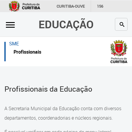
×
×
CURITIBA-OUVE
156
INFORMAÇÃO
SECRETARIAS
EDUCAÇÃO
Inicial
Inicial
Secretaria
Inicial
SME
Profissionais da educação
Secretaria
Profissionais
Crianças e estudantes
Links Úteis
Comunidade
Profissionais da educação
Profissionais da Educação
Contato
Crianças e estudantes
Links
Comunidade
A Secretaria Municipal da Educação conta com diversos
úteis
Contato
departamentos, coordenadorias e núcleos regionais.
Portal da Prefeitura de Curitiba
Comunidade Escola