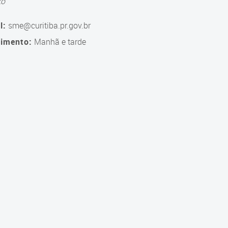
to
l:
sme@curitiba.pr.gov.br
imento:
Manhã e tarde