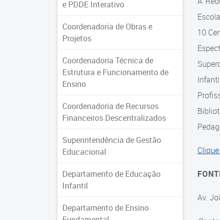
A Red
e PDDE Interativo
Escol
Coordenadoria de Obras e
10 Cen
Projetos
Espec
Coordenadoria Técnica de
Super
Estrutura e Funcionamento de
Infant
Ensino
Profis
Coordenadoria de Recursos
Biblio
Financeiros Descentralizados
Pedagó
Superintendência de Gestão
Clique
Educacional
Departamento de Educação
FONT
Infantil
Av. Jo
Departamento de Ensino
Fundamental