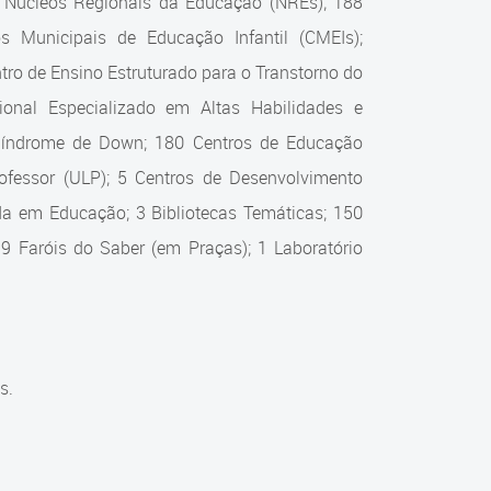
0 Núcleos Regionais da Educação (NREs); 188
s Municipais de Educação Infantil (CMEIs);
ro de Ensino Estruturado para o Transtorno do
onal Especializado em Altas Habilidades e
 Síndrome de Down; 180 Centros de Educação
Professor (ULP); 5 Centros de Desenvolvimento
zada em Educação; 3 Bibliotecas Temáticas; 150
 9 Faróis do Saber (em Praças); 1 Laboratório
s.