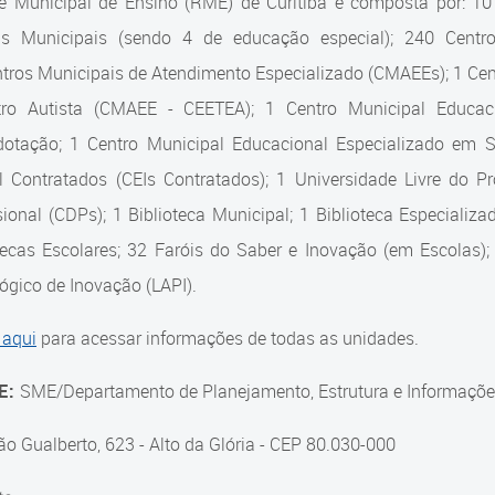
e Municipal de Ensino (RME) de Curitiba é composta por: 1
as Municipais (sendo 4 de educação especial); 240 Centro
tros Municipais de Atendimento Especializado (CMAEEs); 1 Cent
tro Autista (CMAEE - CEETEA); 1 Centro Municipal Educaci
dotação; 1 Centro Municipal Educacional Especializado em
il Contratados (CEIs Contratados); 1 Universidade Livre do 
sional (CDPs); 1 Biblioteca Municipal; 1 Biblioteca Especiali
tecas Escolares; 32 Faróis do Saber e Inovação (em Escolas);
gico de Inovação (LAPI).
 aqui
para acessar informações de todas as unidades.
E:
SME/Departamento de Planejamento, Estrutura e Informaçõe
ão Gualberto, 623 - Alto da Glória - CEP 80.030-000