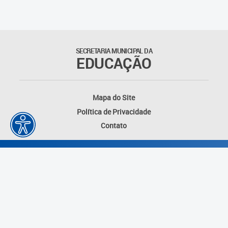
Matrículas
Núcleo de Mídias Educacionais
SECRETARIA MUNICIPAL DA
EDUCAÇÃO
Rede Municipal de Bibliotecas
Telegramática
Mapa do Site
Política de Privacidade
Transporte Escolar
Contato
Desenvolvido por: Instituto das Cidades