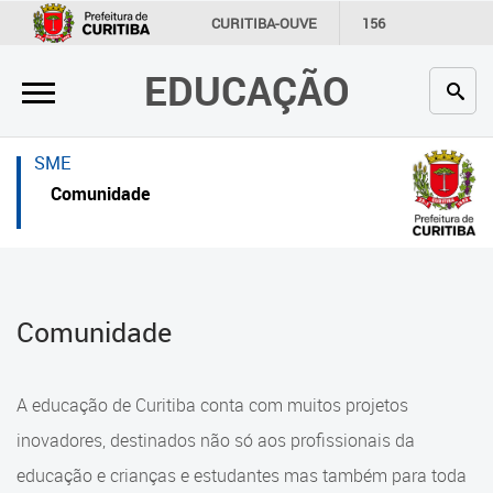
×
×
CURITIBA-OUVE
156
INFORMAÇÃO
SECRETARIAS
EDUCAÇÃO
Inicial
Inicial
Secretaria
Inicial
SME
Profissionais da educação
Secretaria
Comunidade
Crianças e estudantes
Links Úteis
Comunidade
Profissionais da educação
Comunidade
Contato
Crianças e estudantes
Links
Comunidade
A educação de Curitiba conta com muitos projetos
úteis
Contato
inovadores, destinados não só aos profissionais da
Portal da Prefeitura de Curitiba
educação e crianças e estudantes mas também para toda
Alimentação Escolar