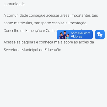
Cadastramento Escolar
comunidade.
Cadastramento Escolar
Cadastro Online
A comunidade consegue acessar áreas importantes tais
Comunidade Escola
como matrículas, transporte escolar, alimentação,
Portal ICS Instituto Curitiba de
Saúde
Conselho de Educação e Cadastramento Escolar.
Conselho Municipal de
Educação
Portal Aprendere
Acesse as páginas e conheça mais sobre as ações da
Consulta ao acervo
Secretaria Municipal da Educação.
Portal do Servidor
Credenciamento
Educação e Cultura
Faróis do Saber e Inovação
Histórico e Transferência
Escolar
Mama Nenê