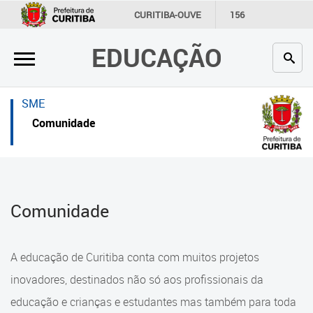
×
×
CURITIBA-OUVE
156
INFORMAÇÃO
SECRETARIAS
EDUCAÇÃO
Inicial
Inicial
Secretaria
Inicial
SME
Profissionais da educação
Secretaria
Comunidade
Crianças e estudantes
Links Úteis
Comunidade
Profissionais da educação
Comunidade
Contato
Crianças e estudantes
Links
Comunidade
A educação de Curitiba conta com muitos projetos
úteis
Contato
inovadores, destinados não só aos profissionais da
Portal da Prefeitura de Curitiba
educação e crianças e estudantes mas também para toda
Alimentação Escolar