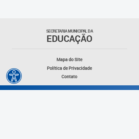
Matrículas
Núcleo de Mídias Educacionais
SECRETARIA MUNICIPAL DA
EDUCAÇÃO
Rede Municipal de Bibliotecas
Telegramática
Mapa do Site
Política de Privacidade
Transporte Escolar
Contato
Desenvolvido por: Instituto das Cidades