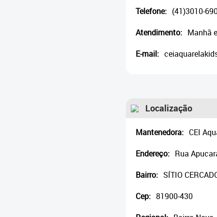
Telefone:
(41)3010-69
Atendimento:
Manhã e
E-mail:
ceiaquarelakid
Localização
Mantenedora:
CEI Aqua
Endereço:
Rua Apucar
Bairro:
SÍTIO CERCAD
Cep:
81900-430