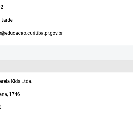
02
 tarde
s@educacao.curitiba.pr.gov.br
rela Kids Ltda.
ana, 1746
O