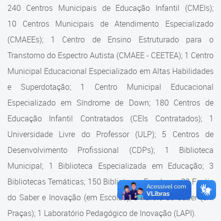
Cadastramento Escolar
240 Centros Municipais de Educação Infantil (CMEIs);
Estrutura da Secretaria
10 Centros Municipais de Atendimento Especializado
Cadastro Online
(CMAEEs); 1 Centro de Ensino Estruturado para o
Superintendência Executiva
Portal ICS Instituto Curitiba de
Transtorno do Espectro Autista (CMAEE - CEETEA); 1 Centro
Saúde
Superintendência Executiva
Municipal Educacional Especializado em Altas Habilidades
Portal Aprendere
Departamento de Logística
e Superdotação; 1 Centro Municipal Educacional
Especializado em Síndrome de Down; 180 Centros de
Portal do Servidor
Departamento de Logística
Educação Infantil Contratados (CEIs Contratados); 1
Gerência de Almoxarifado
Universidade Livre do Professor (ULP); 5 Centros de
Desenvolvimento Profissional (CDPs); 1 Biblioteca
Gerência de Aquisição e
Gestão Contratual de
Municipal; 1 Biblioteca Especializada em Educação; 3
Serviços
Bibliotecas Temáticas; 150 Bibliotecas Escolares; 32 Faróis
do Saber e Inovação (em Escolas); 9 Faróis do Saber (em
Gerência de Contratos
Praças); 1 Laboratório Pedagógico de Inovação (LAPI).
Gerência de Limpeza e