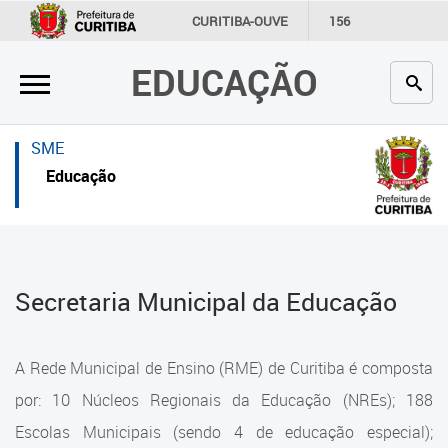
×
×
CURITIBA-OUVE
156
INFORMAÇÃO
SECRETARIAS
EDUCAÇÃO
Inicial
Inicial
Secretaria
Inicial
SME
Profissionais da educação
Secretaria
Educação
Crianças e estudantes
Links Úteis
Comunidade
Profissionais da educação
Secretaria Municipal da Educação
Contato
Crianças e estudantes
Links
Comunidade
A Rede Municipal de Ensino (RME) de Curitiba é composta
úteis
Contato
por: 10 Núcleos Regionais da Educação (NREs); 188
Portal da Prefeitura de Curitiba
Escolas Municipais (sendo 4 de educação especial);
Estrutura da Secretaria