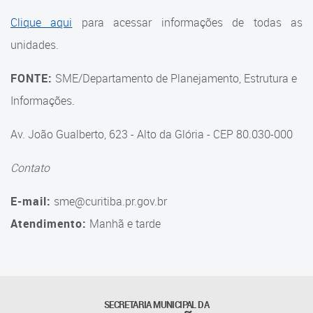
Suporte aos Contratos
Clique aqui
para acessar informações de todas as
unidades.
Gerência de Segurança
Monitorada
FONTE:
SME/Departamento de Planejamento, Estrutura e
Gerência de Transporte
Informações.
Escolar e Frota SME
Av. João Gualberto, 623 - Alto da Glória - CEP 80.030-000
Gerência de Transporte para
a Educação Especial - SITES
Contato
Gerência de Informação e
E-mail:
sme@curitiba.pr.gov.br
Tecnologia
Atendimento:
Manhã e tarde
Coordenadoria de
Alimentação Escolar
Fale Conosco
SECRETARIA MUNICIPAL DA