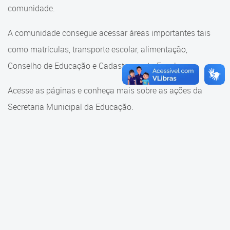
Cadastramento Escolar
comunidade.
Cadastramento Escolar
Cadastro Online
A comunidade consegue acessar áreas importantes tais
Comunidade Escola
como matrículas, transporte escolar, alimentação,
Portal ICS Instituto Curitiba de
Saúde
Conselho de Educação e Cadastramento Escolar.
Conselho Municipal de
Educação
Portal Aprendere
Acesse as páginas e conheça mais sobre as ações da
Consulta ao acervo
Secretaria Municipal da Educação.
Portal do Servidor
Credenciamento
Educação e Cultura
Faróis do Saber e Inovação
Histórico e Transferência
Escolar
Mama Nenê