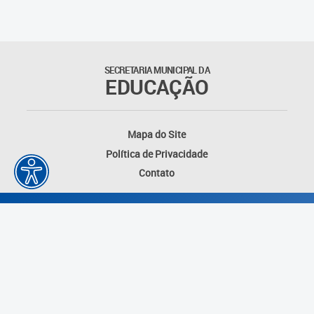
Matrículas
Núcleo de Mídias Educacionais
SECRETARIA MUNICIPAL DA
EDUCAÇÃO
Rede Municipal de Bibliotecas
Telegramática
Mapa do Site
Política de Privacidade
Transporte Escolar
Contato
Desenvolvido por: Instituto das Cidades