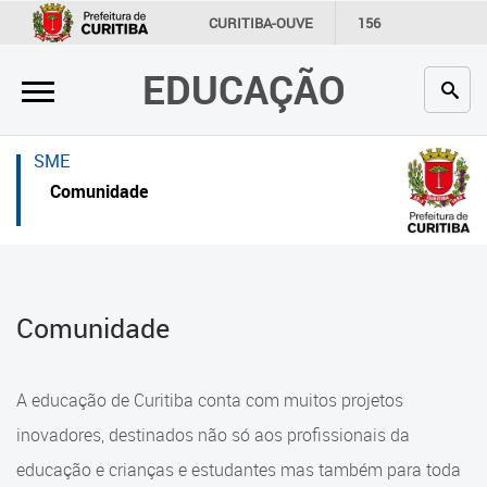
×
×
CURITIBA-OUVE
156
INFORMAÇÃO
SECRETARIAS
EDUCAÇÃO
Inicial
Inicial
Secretaria
Inicial
SME
Profissionais da educação
Secretaria
Comunidade
Crianças e estudantes
Links Úteis
Comunidade
Profissionais da educação
Comunidade
Contato
Crianças e estudantes
Links
Comunidade
A educação de Curitiba conta com muitos projetos
úteis
Contato
inovadores, destinados não só aos profissionais da
Portal da Prefeitura de Curitiba
educação e crianças e estudantes mas também para toda
Alimentação Escolar