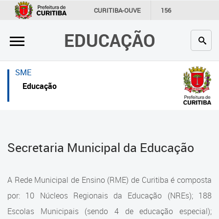
×
×
CURITIBA-OUVE
156
INFORMAÇÃO
SECRETARIAS
EDUCAÇÃO
Inicial
Inicial
Secretaria
Inicial
SME
Profissionais da educação
Secretaria
Educação
Crianças e estudantes
Links Úteis
Comunidade
Profissionais da educação
Secretaria Municipal da Educação
Contato
Crianças e estudantes
Links
Comunidade
A Rede Municipal de Ensino (RME) de Curitiba é composta
úteis
Contato
por: 10 Núcleos Regionais da Educação (NREs); 188
Portal da Prefeitura de Curitiba
Escolas Municipais (sendo 4 de educação especial);
Estrutura da Secretaria