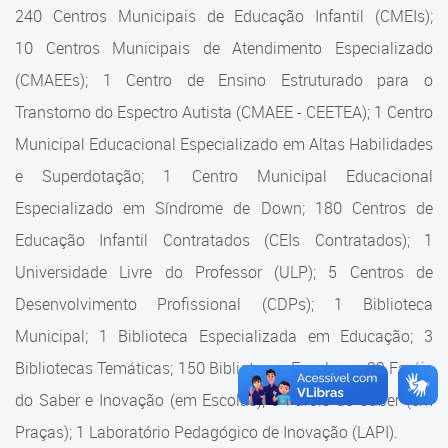
Cadastramento Escolar
240 Centros Municipais de Educação Infantil (CMEIs);
Estrutura da Secretaria
10 Centros Municipais de Atendimento Especializado
Cadastro Online
(CMAEEs); 1 Centro de Ensino Estruturado para o
Superintendência Executiva
Portal ICS Instituto Curitiba de
Transtorno do Espectro Autista (CMAEE - CEETEA); 1 Centro
Saúde
Superintendência Executiva
Municipal Educacional Especializado em Altas Habilidades
Portal Aprendere
Departamento de Logística
e Superdotação; 1 Centro Municipal Educacional
Especializado em Síndrome de Down; 180 Centros de
Portal do Servidor
Departamento de Logística
Educação Infantil Contratados (CEIs Contratados); 1
Gerência de Almoxarifado
Universidade Livre do Professor (ULP); 5 Centros de
Desenvolvimento Profissional (CDPs); 1 Biblioteca
Gerência de Aquisição e
Gestão Contratual de
Municipal; 1 Biblioteca Especializada em Educação; 3
Serviços
Bibliotecas Temáticas; 150 Bibliotecas Escolares; 32 Faróis
do Saber e Inovação (em Escolas); 9 Faróis do Saber (em
Gerência de Contratos
Praças); 1 Laboratório Pedagógico de Inovação (LAPI).
Gerência de Limpeza e