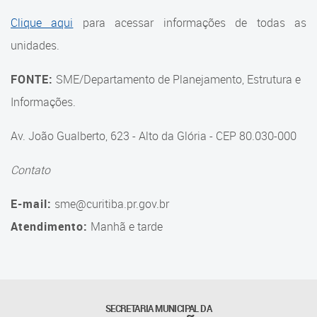
Suporte aos Contratos
Clique aqui
para acessar informações de todas as
unidades.
Gerência de Segurança
Monitorada
FONTE:
SME/Departamento de Planejamento, Estrutura e
Gerência de Transporte
Informações.
Escolar e Frota SME
Av. João Gualberto, 623 - Alto da Glória - CEP 80.030-000
Gerência de Transporte para
a Educação Especial - SITES
Contato
Gerência de Informação e
E-mail:
sme@curitiba.pr.gov.br
Tecnologia
Atendimento:
Manhã e tarde
Coordenadoria de
Alimentação Escolar
Fale Conosco
SECRETARIA MUNICIPAL DA