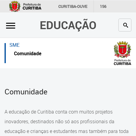
×
×
CURITIBA-OUVE
156
INFORMAÇÃO
SECRETARIAS
EDUCAÇÃO
Inicial
Inicial
Secretaria
Inicial
SME
Profissionais da educação
Secretaria
Comunidade
Crianças e estudantes
Links Úteis
Comunidade
Profissionais da educação
Comunidade
Contato
Crianças e estudantes
Links
Comunidade
A educação de Curitiba conta com muitos projetos
úteis
Contato
inovadores, destinados não só aos profissionais da
Portal da Prefeitura de Curitiba
educação e crianças e estudantes mas também para toda
Alimentação Escolar