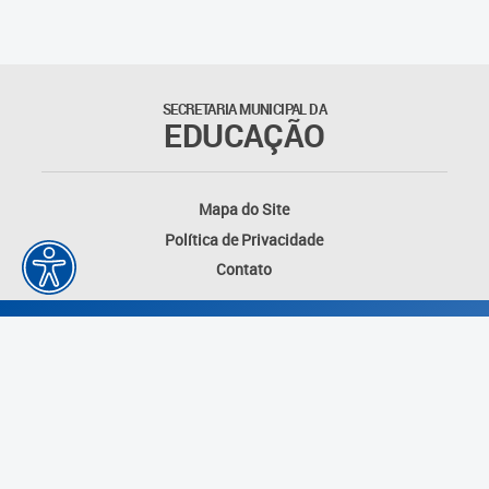
Matrículas
Núcleo de Mídias Educacionais
SECRETARIA MUNICIPAL DA
EDUCAÇÃO
Rede Municipal de Bibliotecas
Telegramática
Mapa do Site
Política de Privacidade
Transporte Escolar
Contato
Desenvolvido por: Instituto das Cidades