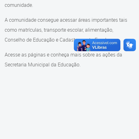
Cadastramento Escolar
comunidade.
Cadastramento Escolar
Cadastro Online
A comunidade consegue acessar áreas importantes tais
Comunidade Escola
como matrículas, transporte escolar, alimentação,
Portal ICS Instituto Curitiba de
Saúde
Conselho de Educação e Cadastramento Escolar.
Conselho Municipal de
Educação
Portal Aprendere
Acesse as páginas e conheça mais sobre as ações da
Consulta ao acervo
Secretaria Municipal da Educação.
Portal do Servidor
Credenciamento
Educação e Cultura
Faróis do Saber e Inovação
Histórico e Transferência
Escolar
Mama Nenê