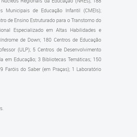
0 Núcleos Regionais da Educação (NREs); 188
s Municipais de Educação Infantil (CMEIs);
ro de Ensino Estruturado para o Transtorno do
onal Especializado em Altas Habilidades e
 Síndrome de Down; 180 Centros de Educação
Professor (ULP); 5 Centros de Desenvolvimento
zada em Educação; 3 Bibliotecas Temáticas; 150
 9 Faróis do Saber (em Praças); 1 Laboratório
s.