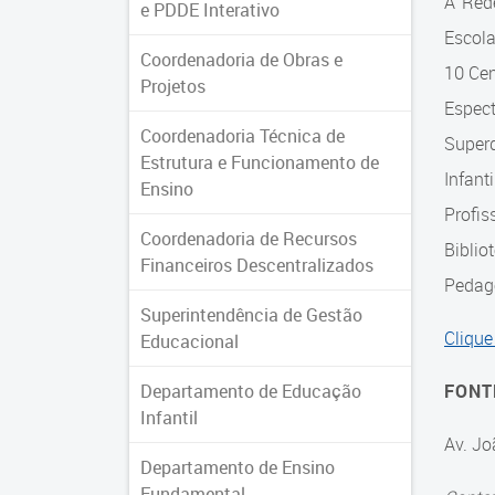
A Red
e PDDE Interativo
Escol
Coordenadoria de Obras e
10 Cen
Projetos
Espec
Coordenadoria Técnica de
Super
Estrutura e Funcionamento de
Infant
Ensino
Profis
Coordenadoria de Recursos
Biblio
Financeiros Descentralizados
Pedagó
Superintendência de Gestão
Clique
Educacional
Departamento de Educação
FONT
Infantil
Av. Jo
Departamento de Ensino
Fundamental