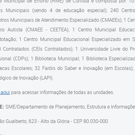
e Municipal de Ensino (RME) de Curitiba é composta por: 1
as Municipais (sendo 4 de educação especial); 240 Centro
tros Municipais de Atendimento Especializado (CMAEEs); 1 Cent
tro Autista (CMAEE - CEETEA); 1 Centro Municipal Educaci
dotação; 1 Centro Municipal Educacional Especializado em
il Contratados (CEIs Contratados); 1 Universidade Livre do 
sional (CDPs); 1 Biblioteca Municipal; 1 Biblioteca Especiali
tecas Escolares; 32 Faróis do Saber e Inovação (em Escolas);
gico de Inovação (LAPI).
 aqui
para acessar informações de todas as unidades.
E:
SME/Departamento de Planejamento, Estrutura e Informaçõe
ão Gualberto, 623 - Alto da Glória - CEP 80.030-000