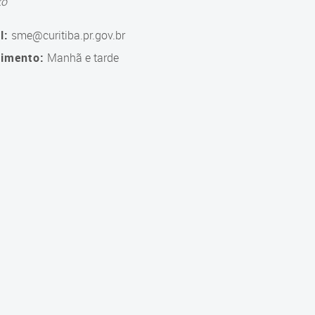
to
l:
sme@curitiba.pr.gov.br
imento:
Manhã e tarde