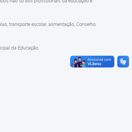
ados não só aos profissionais da educação e
as, transporte escolar, alimentação, Conselho
cipal da Educação.