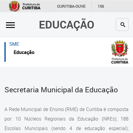
×
×
CURITIBA-OUVE
156
INFORMAÇÃO
SECRETARIAS
EDUCAÇÃO
Inicial
Inicial
Secretaria
Inicial
SME
Profissionais da educação
Secretaria
Educação
Crianças e estudantes
Links Úteis
Comunidade
Profissionais da educação
Secretaria Municipal da Educação
Contato
Crianças e estudantes
Links
Comunidade
A Rede Municipal de Ensino (RME) de Curitiba é composta
úteis
Contato
por: 10 Núcleos Regionais da Educação (NREs); 188
Portal da Prefeitura de Curitiba
Escolas Municipais (sendo 4 de educação especial);
Estrutura da Secretaria