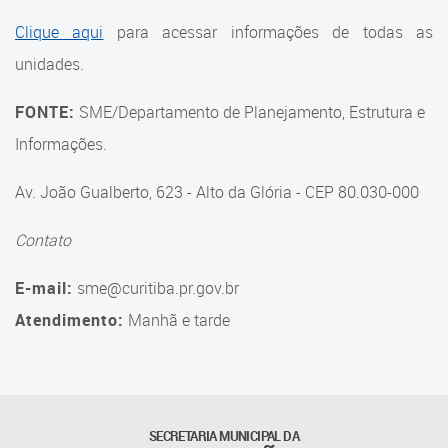
Suporte aos Contratos
Clique aqui
para acessar informações de todas as
unidades.
Gerência de Segurança
Monitorada
FONTE:
SME/Departamento de Planejamento, Estrutura e
Gerência de Transporte
Informações.
Escolar e Frota SME
Av. João Gualberto, 623 - Alto da Glória - CEP 80.030-000
Gerência de Transporte para
a Educação Especial - SITES
Contato
Gerência de Informação e
E-mail:
sme@curitiba.pr.gov.br
Tecnologia
Atendimento:
Manhã e tarde
Coordenadoria de
Alimentação Escolar
Fale Conosco
SECRETARIA MUNICIPAL DA