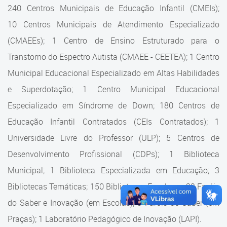
Cadastramento Escolar
240 Centros Municipais de Educação Infantil (CMEIs);
Estrutura da Secretaria
10 Centros Municipais de Atendimento Especializado
Cadastro Online
(CMAEEs); 1 Centro de Ensino Estruturado para o
Superintendência Executiva
Portal ICS Instituto Curitiba de
Transtorno do Espectro Autista (CMAEE - CEETEA); 1 Centro
Saúde
Superintendência Executiva
Municipal Educacional Especializado em Altas Habilidades
Portal Aprendere
Departamento de Logística
e Superdotação; 1 Centro Municipal Educacional
Especializado em Síndrome de Down; 180 Centros de
Portal do Servidor
Departamento de Logística
Educação Infantil Contratados (CEIs Contratados); 1
Gerência de Almoxarifado
Universidade Livre do Professor (ULP); 5 Centros de
Desenvolvimento Profissional (CDPs); 1 Biblioteca
Gerência de Aquisição e
Gestão Contratual de
Municipal; 1 Biblioteca Especializada em Educação; 3
Serviços
Bibliotecas Temáticas; 150 Bibliotecas Escolares; 32 Faróis
do Saber e Inovação (em Escolas); 9 Faróis do Saber (em
Gerência de Contratos
Praças); 1 Laboratório Pedagógico de Inovação (LAPI).
Gerência de Limpeza e