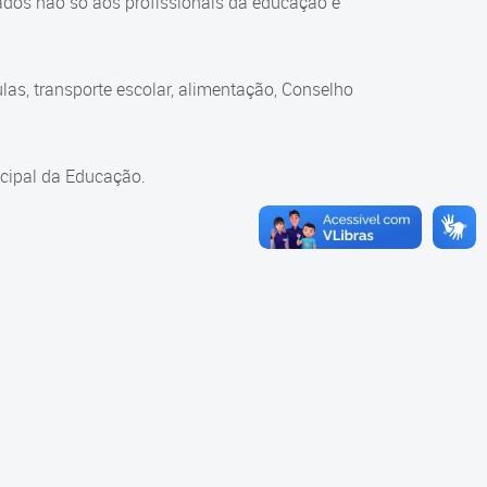
ados não só aos profissionais da educação e
as, transporte escolar, alimentação, Conselho
cipal da Educação.