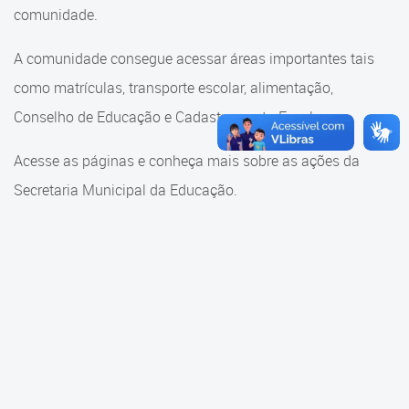
Cadastramento Escolar
comunidade.
Cadastramento Escolar
Cadastro Online
A comunidade consegue acessar áreas importantes tais
Comunidade Escola
como matrículas, transporte escolar, alimentação,
Portal ICS Instituto Curitiba de
Saúde
Conselho de Educação e Cadastramento Escolar.
Conselho Municipal de
Educação
Portal Aprendere
Acesse as páginas e conheça mais sobre as ações da
Consulta ao acervo
Secretaria Municipal da Educação.
Portal do Servidor
Credenciamento
Educação e Cultura
Faróis do Saber e Inovação
Histórico e Transferência
Escolar
Mama Nenê