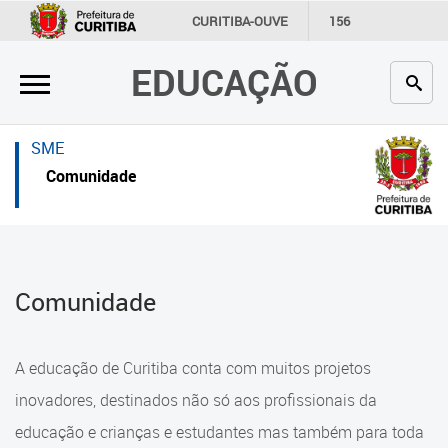
×
×
CURITIBA-OUVE
156
INFORMAÇÃO
SECRETARIAS
EDUCAÇÃO
Inicial
Inicial
Secretaria
Inicial
SME
Profissionais da educação
Secretaria
Comunidade
Crianças e estudantes
Links Úteis
Comunidade
Profissionais da educação
Comunidade
Contato
Crianças e estudantes
Links
Comunidade
A educação de Curitiba conta com muitos projetos
úteis
Contato
inovadores, destinados não só aos profissionais da
Portal da Prefeitura de Curitiba
educação e crianças e estudantes mas também para toda
Alimentação Escolar