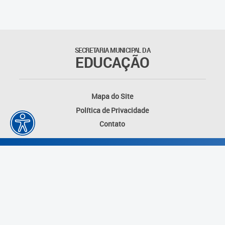
Matrículas
Núcleo de Mídias Educacionais
SECRETARIA MUNICIPAL DA
EDUCAÇÃO
Rede Municipal de Bibliotecas
Telegramática
Mapa do Site
Política de Privacidade
Transporte Escolar
Contato
Desenvolvido por: Instituto das Cidades