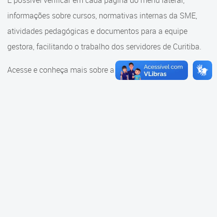
É possível verificar em cada página do menu lateral,
Cadastramento Escolar
informações sobre cursos, normativas internas da SME,
Consulta ao acervo
Cadastro Online
atividades pedagógicas e documentos para a equipe
Educação e Cultura
gestora, facilitando o trabalho dos servidores de Curitiba.
Portal ICS Instituto Curitiba de
Saúde
Faróis do Saber e Inovação
Acesse e conheça mais sobre a SME.
Portal Aprendere
Linhas do Conhecimento
Portal do Servidor
Materiais e referenciais
Coordenadoria de Educação
Infantil
Cadernos Pedagógicos
Parâmetros de Qualidade
Currículo da Educação
Infantil