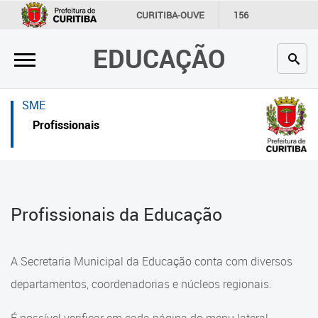
×
×
CURITIBA-OUVE
156
INFORMAÇÃO
SECRETARIAS
EDUCAÇÃO
Inicial
Inicial
Secretaria
Inicial
SME
Profissionais da educação
Secretaria
Profissionais
Crianças e estudantes
Links Úteis
Comunidade
Profissionais da educação
Profissionais da Educação
Contato
Crianças e estudantes
Links
Comunidade
A Secretaria Municipal da Educação conta com diversos
úteis
Contato
departamentos, coordenadorias e núcleos regionais.
Portal da Prefeitura de Curitiba
Comunidade Escola