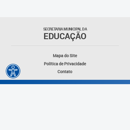
Outros documentos
Coordenadoria de Ensino
SECRETARIA MUNICIPAL DA
Fundamental
EDUCAÇÃO
Gerência de Currículo
Mapa do Site
Gerência de Educação de
Política de Privacidade
Jovens e Adultos
Contato
Gerência de Educação
Integral
Gerência de Gestão
Escolar
Núcleo de Mídias Educacionais
Desenvolvido por: Instituto das Cidades