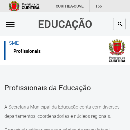
×
×
CURITIBA-OUVE
156
INFORMAÇÃO
SECRETARIAS
EDUCAÇÃO
Inicial
Inicial
Secretaria
Inicial
SME
Profissionais da educação
Secretaria
Profissionais
Crianças e estudantes
Links Úteis
Comunidade
Profissionais da educação
Profissionais da Educação
Contato
Crianças e estudantes
Links
Comunidade
A Secretaria Municipal da Educação conta com diversos
úteis
Contato
departamentos, coordenadorias e núcleos regionais.
Portal da Prefeitura de Curitiba
Comunidade Escola