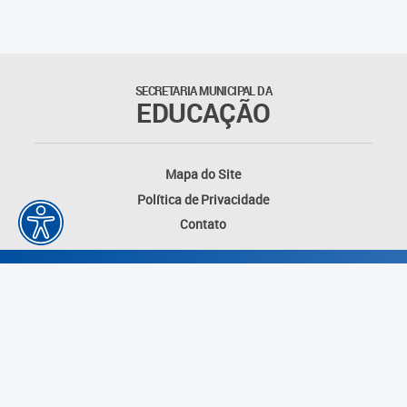
Outros documentos
Coordenadoria de Ensino
SECRETARIA MUNICIPAL DA
Fundamental
EDUCAÇÃO
Gerência de Currículo
Mapa do Site
Gerência de Educação de
Política de Privacidade
Jovens e Adultos
Contato
Gerência de Educação
Integral
Gerência de Gestão
Escolar
Núcleo de Mídias Educacionais
Desenvolvido por: Instituto das Cidades