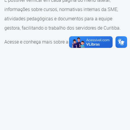
É possível verificar em cada página do menu lateral,
Cadastramento Escolar
informações sobre cursos, normativas internas da SME,
Consulta ao acervo
Cadastro Online
atividades pedagógicas e documentos para a equipe
Educação e Cultura
gestora, facilitando o trabalho dos servidores de Curitiba.
Portal ICS Instituto Curitiba de
Saúde
Faróis do Saber e Inovação
Acesse e conheça mais sobre a SME.
Portal Aprendere
Linhas do Conhecimento
Portal do Servidor
Materiais e referenciais
Coordenadoria de Educação
Infantil
Cadernos Pedagógicos
Parâmetros de Qualidade
Currículo da Educação
Infantil