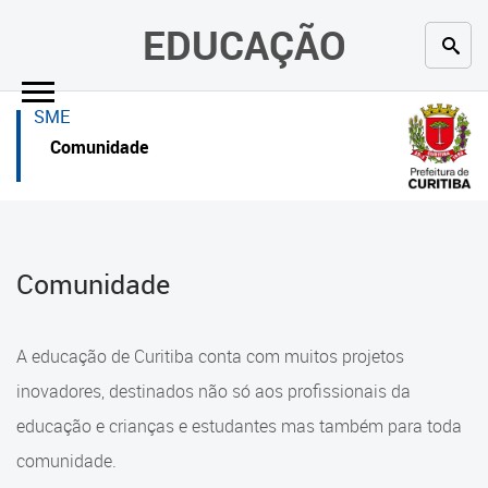
×
×
EDUCAÇÃO
Inicial
Inicial
SME
Secretaria
Inicial
Comunidade
Profissionais da educação
Secretaria
Crianças e estudantes
Links Úteis
Comunidade
Comunidade
Profissionais da educação
Contato
Crianças e estudantes
A educação de Curitiba conta com muitos projetos
Links
Comunidade
inovadores, destinados não só aos profissionais da
úteis
educação e crianças e estudantes mas também para toda
Contato
Portal da Prefeitura de Curitiba
comunidade.
Alimentação Escolar