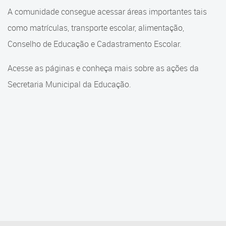
Cadastramento Escolar
A comunidade consegue acessar áreas importantes tais
Cadastramento Escolar
como matrículas, transporte escolar, alimentação,
Cadastro Online
Comunidade Escola
Conselho de Educação e Cadastramento Escolar.
Portal ICS Instituto Curitiba de
Saúde
Conselho Municipal de
Acesse as páginas e conheça mais sobre as ações da
Educação
Secretaria Municipal da Educação.
Portal Aprendere
Consulta ao acervo
Portal do Servidor
Credenciamento
Educação e Cultura
Faróis do Saber e Inovação
Histórico e Transferência
Escolar
Mama Nenê