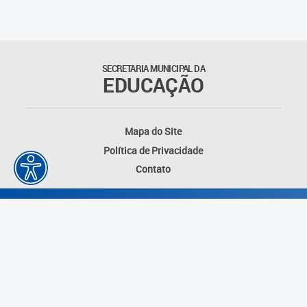
Outros documentos
Coordenadoria de Ensino
SECRETARIA MUNICIPAL DA
Fundamental
EDUCAÇÃO
Gerência de Currículo
Mapa do Site
Gerência de Educação de
Política de Privacidade
Jovens e Adultos
Contato
Gerência de Educação
Integral
Gerência de Gestão
Escolar
Núcleo de Mídias Educacionais
Desenvolvido por: Instituto das Cidades