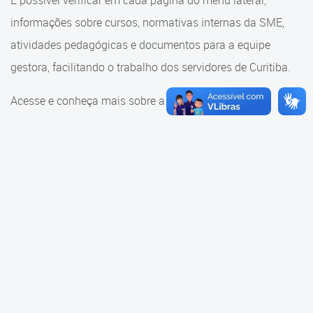
É possível verificar em cada página do menu lateral,
Cadastramento Escolar
informações sobre cursos, normativas internas da SME,
Consulta ao acervo
Cadastro Online
atividades pedagógicas e documentos para a equipe
Educação e Cultura
gestora, facilitando o trabalho dos servidores de Curitiba.
Portal ICS Instituto Curitiba de
Saúde
Faróis do Saber e Inovação
Acesse e conheça mais sobre a SME.
Portal Aprendere
Linhas do Conhecimento
Portal do Servidor
Materiais e referenciais
Coordenadoria de Educação
Infantil
Cadernos Pedagógicos
Parâmetros de Qualidade
Currículo da Educação
Infantil