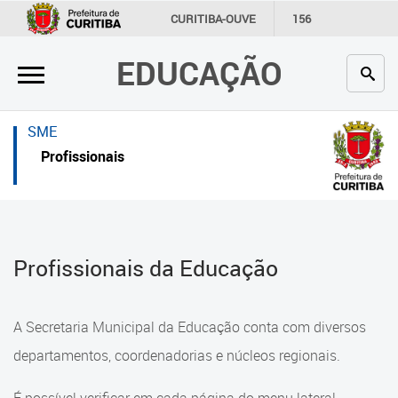
×
×
CURITIBA-OUVE
156
INFORMAÇÃO
SECRETARIAS
EDUCAÇÃO
Inicial
Inicial
Secretaria
Inicial
SME
Profissionais da educação
Secretaria
Profissionais
Crianças e estudantes
Links Úteis
Comunidade
Profissionais da educação
Profissionais da Educação
Contato
Crianças e estudantes
Links
Comunidade
A Secretaria Municipal da Educação conta com diversos
úteis
Contato
departamentos, coordenadorias e núcleos regionais.
Portal da Prefeitura de Curitiba
Comunidade Escola